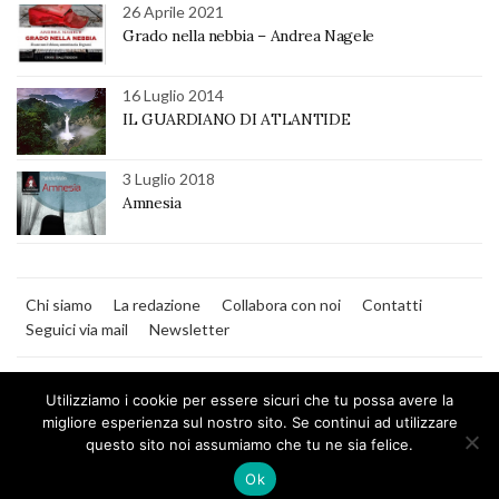
26 Aprile 2021
Grado nella nebbia – Andrea Nagele
16 Luglio 2014
IL GUARDIANO DI ATLANTIDE
3 Luglio 2018
Amnesia
Chi siamo
La redazione
Collabora con noi
Contatti
Seguici via mail
Newsletter
Utilizziamo i cookie per essere sicuri che tu possa avere la
migliore esperienza sul nostro sito. Se continui ad utilizzare
questo sito noi assumiamo che tu ne sia felice.
MilanoNera
Ok