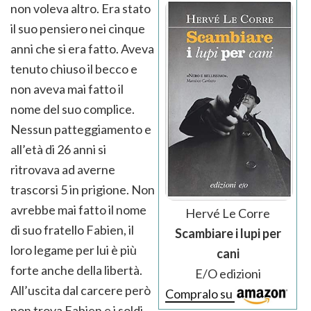
non voleva altro. Era stato
il suo pensiero nei cinque
anni che si era fatto. Aveva
tenuto chiuso il becco e
non aveva mai fatto il
nome del suo complice.
Nessun patteggiamento e
all’età di 26 anni si
ritrovava ad averne
trascorsi 5 in prigione. Non
avrebbe mai fatto il nome
Hervé Le Corre
di suo fratello Fabien, il
Scambiare i lupi per
loro legame per lui è più
cani
forte anche della libertà.
E/O edizioni
All’uscita dal carcere però
Compralo su
non trova Fabien e i soldi