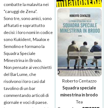
combatte la malavita nei
“caruggi de Zena”.
Sono tre, sono amici, sono
affiatati e soprattutto
decisi: i loro nomi in codice
sono Kukident, Maalox e
Semolino e formano la
Squadra Speciale
Minestrina in Brodo.
Non pensate ai vecchietti
del BarLume, che
Roberto Centazzo
risolvono i loro casi dal
Squadra speciale
tavolino di un bar
minestrina in brodo
commentando articoli di
Tea
giornale e voci di paese.