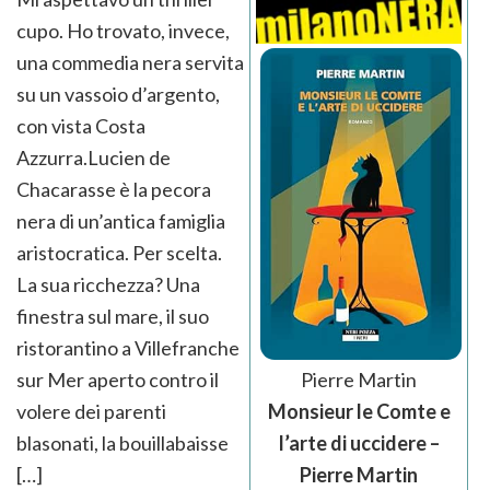
cupo. Ho trovato, invece,
una commedia nera servita
su un vassoio d’argento,
con vista Costa
Azzurra.Lucien de
Chacarasse è la pecora
nera di un’antica famiglia
aristocratica. Per scelta.
La sua ricchezza? Una
finestra sul mare, il suo
ristorantino a Villefranche
Pierre Martin
sur Mer aperto contro il
Monsieur le Comte e
volere dei parenti
l’arte di uccidere –
blasonati, la bouillabaisse
Pierre Martin
[…]