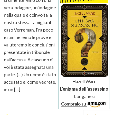
ci cimenteremo con una
vera indagine, un’indagine
nella quale è coinvolta la
nostra stessa famiglia: il
caso Verreman. Fra poco
esamineremo le prove e
valuteremo le conclusioni
presentate in tribunale
dall’accusa. A ciascuno di
voi è stata assegnata una
parte. (…) Un uomo è stato
Hazell Ward
accusato e, come vedrete,
L’enigma dell’assassino
in un […]
Longanesi
Compralo su