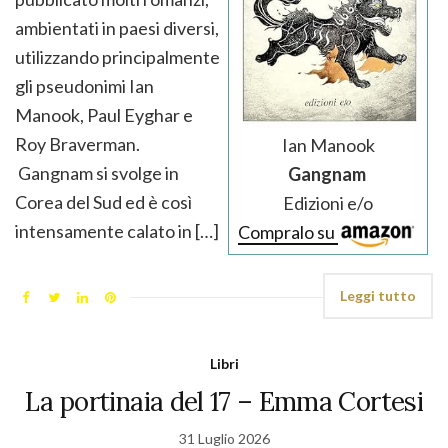
ambientati in paesi diversi,
utilizzando principalmente
gli pseudonimi Ian
Manook, Paul Eyghar e
Roy Braverman.
Ian Manook
Gangnam si svolge in
Gangnam
Corea del Sud ed è così
Edizioni e/o
intensamente calato in […]
Compralo su
Leggi tutto
Libri
La portinaia del 17 – Emma Cortesi
31 Luglio 2026