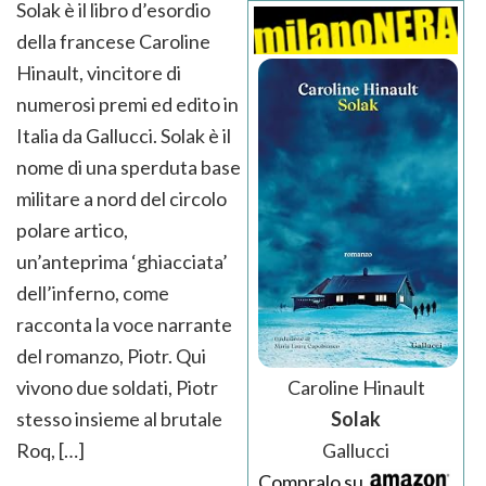
Solak è il libro d’esordio
della francese Caroline
Hinault, vincitore di
numerosi premi ed edito in
Italia da Gallucci. Solak è il
nome di una sperduta base
militare a nord del circolo
polare artico,
un’anteprima ‘ghiacciata’
dell’inferno, come
racconta la voce narrante
del romanzo, Piotr. Qui
Caroline Hinault
vivono due soldati, Piotr
Solak
stesso insieme al brutale
Gallucci
Roq, […]
Compralo su