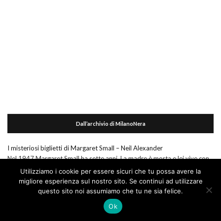
Dall’archivio di MilanoNera
I misteriosi biglietti di Margaret Small – Neil Alexander
Nel 1947 Margaret Small ha sette anni. La madre è morta e lei vive con
…
Utilizziamo i cookie per essere sicuri che tu possa avere la
migliore esperienza sul nostro sito. Se continui ad utilizzare
Le guerre del clima
questo sito noi assumiamo che tu ne sia felice.
Terra. 2018-2175. Il 69enne giornalista canadese (residente a Londra)
Gwynne Dyer propone Le guerre del …
Ok
I libri che ci aiutano a vivere felici