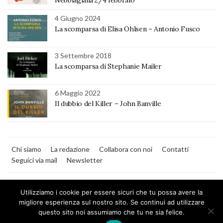
Nebbiagialla 2/4 febbraio
4 Giugno 2024
La scomparsa di Elisa Ohlsen – Antonio Fusco
3 Settembre 2018
La scomparsa di Stephanie Mailer
6 Maggio 2022
Il dubbio del Killer – John Banville
Chi siamo
La redazione
Collabora con noi
Contatti
Seguici via mail
Newsletter
Utilizziamo i cookie per essere sicuri che tu possa avere la
migliore esperienza sul nostro sito. Se continui ad utilizzare
questo sito noi assumiamo che tu ne sia felice.
MilanoNera