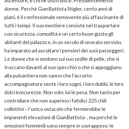
ascensore, e chi ne usufruisce. Prevalentemente
donne. Perchè GianBattista Stigler, cento anni di
piani, è il confessionale semovente più affascinante di
tutti i tempi. Il suo mestiere consiste nel trasportare
con sicurezza, comodità e un certo buon gusto gli
abitanti del palazzo e, in un secolo di onorato servizio,
ha imparato ad ascoltare i pensieri dei suoi passeggeri.
Le donne che si siedono sul suo sedile di pelle, che si
truccano davanti al suo specchio o che si appoggiano
alla pulsantiera non sanno che l’accorto
accompagnatore sente i loro sogni, i loro dubbi, le loro
dolci insicurezze. Non solo: lui le pesa. Non tanto per
controllare che non superino i fatidici 225 chili
collettivi – l’unico ostacolo che fermerebbe le
imponenti elevazioni di GianBattista -, ma perchè le
emozioni femminili sono sempre in sovrappeso: le