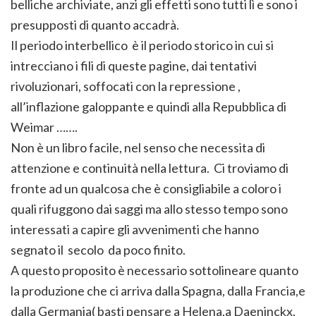
belliche archiviate, anzi gli effetti sono tutti lì e sono i
presupposti di quanto accadrà.
Il periodo interbellico è il periodo storico in cui si
intrecciano i fili di queste pagine, dai tentativi
rivoluzionari, soffocati con la repressione ,
all’inflazione galoppante e quindi alla Repubblica di
Weimar …….
Non è un libro facile, nel senso che necessita di
attenzione e continuità nella lettura. Ci troviamo di
fronte ad un qualcosa che è consigliabile a coloro i
quali rifuggono dai saggi ma allo stesso tempo sono
interessati a capire gli avvenimenti che hanno
segnato il secolo da poco finito.
A questo proposito è necessario sottolineare quanto
la produzione che ci arriva dalla Spagna, dalla Francia,e
dalla Germania( basti pensare a Helena,a Daeninckx,