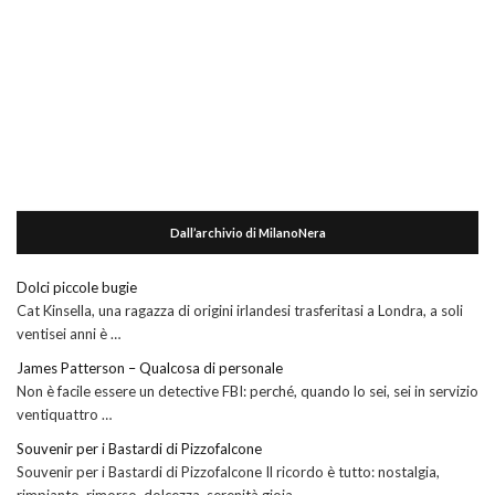
Dall’archivio di MilanoNera
Dolci piccole bugie
Cat Kinsella, una ragazza di origini irlandesi trasferitasi a Londra, a soli
ventisei anni è …
James Patterson – Qualcosa di personale
Non è facile essere un detective FBI: perché, quando lo sei, sei in servizio
ventiquattro …
Souvenir per i Bastardi di Pizzofalcone
Souvenir per i Bastardi di Pizzofalcone Il ricordo è tutto: nostalgia,
rimpianto, rimorso, dolcezza, serenità,gioia …