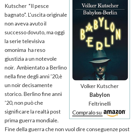
Kutscher “Il pesce
bagnato”. L‘uscita originale
non aveva avuto il
successo dovuto, ma oggi
la serie televisiva
omonima ha reso
giustizia a un notevole
noir. Ambientato a Berlino
nella fine degli anni ’20,è
un noir decisamente
Volker Kutscher
storico. Berlino fine anni
Babylon
’20, non può che
Feltrinelli
significare la realtà post
Compralo su
prima guerra mondiale.
Fine della guerra che non vuol dire conseguenze post