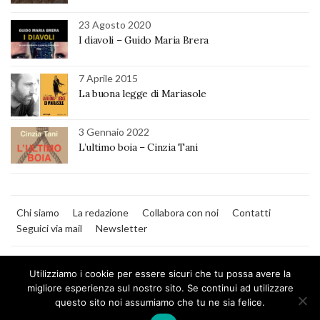
23 Agosto 2020
I diavoli – Guido Maria Brera
7 Aprile 2015
La buona legge di Mariasole
3 Gennaio 2022
L’ultimo boia – Cinzia Tani
Chi siamo
La redazione
Collabora con noi
Contatti
Seguici via mail
Newsletter
Utilizziamo i cookie per essere sicuri che tu possa avere la
migliore esperienza sul nostro sito. Se continui ad utilizzare
questo sito noi assumiamo che tu ne sia felice.
MilanoNera