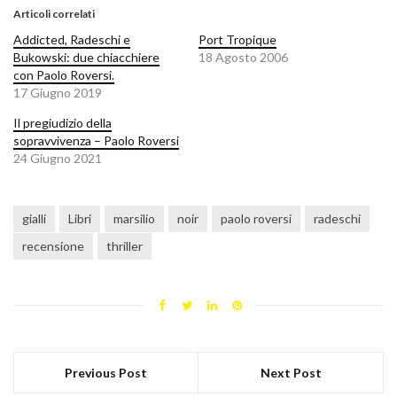
Articoli correlati
Addicted, Radeschi e
Port Tropique
Bukowski: due chiacchiere
18 Agosto 2006
con Paolo Roversi.
17 Giugno 2019
Il pregiudizio della
sopravvivenza – Paolo Roversi
24 Giugno 2021
gialli
Libri
marsilio
noir
paolo roversi
radeschi
recensione
thriller
Previous Post
Next Post