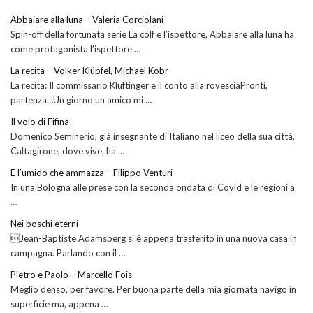
Abbaiare alla luna – Valeria Corciolani
Spin-off della fortunata serie La colf e l’ispettore, Abbaiare alla luna ha
come protagonista l’ispettore …
La recita – Volker Klüpfel, Michael Kobr
La recita: Il commissario Kluftinger e il conto alla rovesciaPronti,
partenza…Un giorno un amico mi …
Il volo di Fifina
Domenico Seminerio, già insegnante di Italiano nel liceo della sua città,
Caltagirone, dove vive, ha …
È l’umido che ammazza – Filippo Venturi
In una Bologna alle prese con la seconda ondata di Covid e le regioni a
…
Nei boschi eterni
Jean-Baptiste Adamsberg si è appena trasferito in una nuova casa in
campagna. Parlando con il …
Pietro e Paolo – Marcello Fois
Meglio denso, per favore. Per buona parte della mia giornata navigo in
superficie ma, appena …