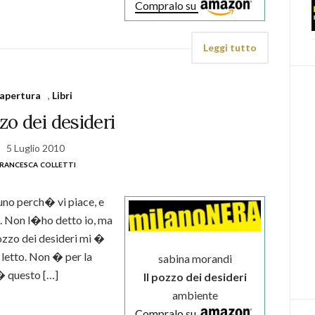
Compralo su
Leggi tutto
apertura
,
Libri
zzo dei desideri
5 Luglio 2010
rancesca colletti
 uno perch� vi piace, e
to. Non l�ho detto io, ma
ozzo dei desideri mi �
 letto. Non � per la
sabina morandi
� questo […]
Il pozzo dei desideri
ambiente
Compralo su