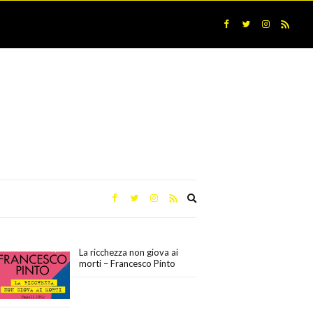
Expand
search
form
La ricchezza non giova ai
morti – Francesco Pinto