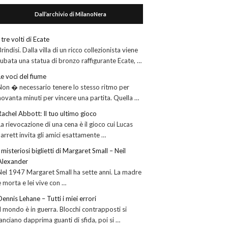
Dall’archivio di MilanoNera
I tre volti di Ecate
Brindisi. Dalla villa di un ricco collezionista viene
rubata una statua di bronzo raffigurante Ecate, …
Le voci del fiume
Non � necessario tenere lo stesso ritmo per
novanta minuti per vincere una partita. Quella …
Rachel Abbott: Il tuo ultimo gioco
La rievocazione di una cena è il gioco cui Lucas
Jarrett invita gli amici esattamente …
I misteriosi biglietti di Margaret Small – Neil
Alexander
Nel 1947 Margaret Small ha sette anni. La madre
è morta e lei vive con …
Dennis Lehane – Tutti i miei errori
Il mondo è in guerra. Blocchi contrapposti si
lanciano dapprima guanti di sfida, poi si …