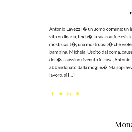
f
Antonio Lavezzi � un uomo comune: un la
vita ordinaria, finch� la sua routine esis
mostruosit�; una mostruosit� che violent
bambina, Michela. Uscito dal coma, cau
dell�assassino rivenuto in casa, Antonio
abbandonato dalla moglie.� Ma sopravvi
lavoro, si […]
Monza