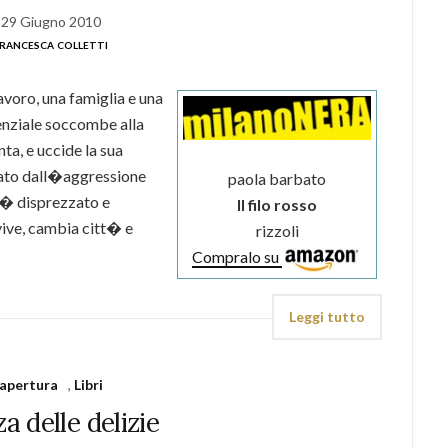
29 Giugno 2010
rancesca colletti
voro, una famiglia e una
tenziale soccombe alla
a, e uccide la sua
sato dall�aggressione
paola barbato
 � disprezzato e
Il filo rosso
ve, cambia citt� e
rizzoli
Compralo su
Leggi tutto
apertura
,
Libri
 delle delizie