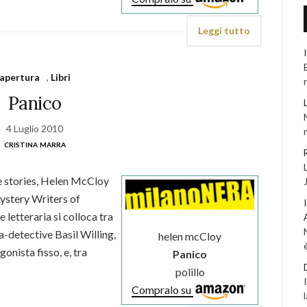
Leggi tutto
apertura
,
Libri
Panico
4 Luglio 2010
cristina marra
e stories, Helen McCloy
ystery Writers of
letteraria si colloca tra
ra-detective Basil Willing,
helen mcCloy
onista fisso, e, tra
Panico
polillo
Compralo su