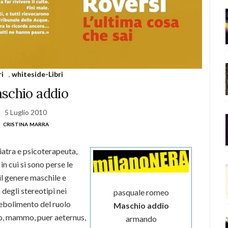
ri
,
whiteside-Libri
schio addio
5 Luglio 2010
cristina marra
atra e psicoterapeuta,
n cui si sono perse le
il genere maschile e
 degli stereotipi nei
pasquale romeo
ebolimento del ruolo
Maschio addio
lio, mammo, puer aeternus,
armando