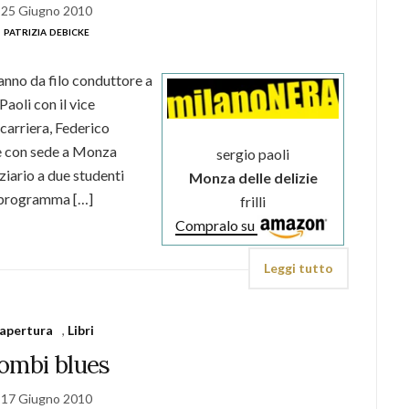
25 Giugno 2010
patrizia debicke
anno da filo conduttore a
aoli con il vice
carriera, Federico
 con sede a Monza
sergio paoli
ziario a due studenti
Monza delle delizie
o, programma […]
frilli
Compralo su
Leggi tutto
apertura
,
Libri
ombi blues
17 Giugno 2010