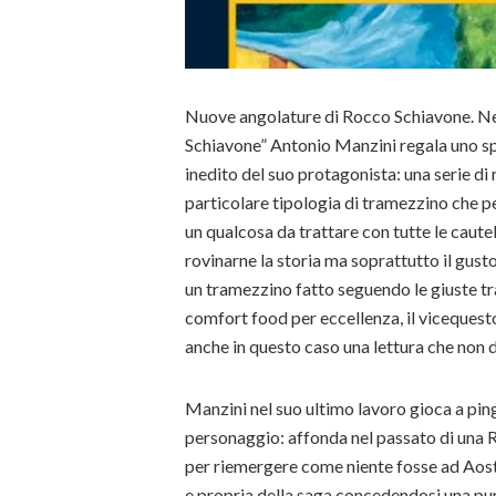
Nuove angolature di Rocco Schiavone. Ne
Schiavone” Antonio Manzini regala uno sp
inedito del suo protagonista: una serie di
particolare tipologia di tramezzino che 
un qualcosa da trattare con tutte le caute
rovinarne la storia ma soprattutto il gusto
un tramezzino fatto seguendo le giuste tr
comfort food per eccellenza, il vicequesto
anche in questo caso una lettura che non 
Manzini nel suo ultimo lavoro gioca a pin
personaggio: affonda nel passato di una 
per riemergere come niente fosse ad Aosta
e propria della saga concedendosi una p