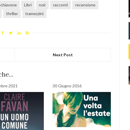
 Schiavone
Libri
noir
racconti
recensione
thriller
tramezzini
Next Post
he...
mbre 2021
30 Giugno 2016