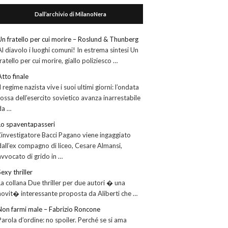
Dall’archivio di MilanoNera
Un fratello per cui morire – Roslund & Thunberg
Al diavolo i luoghi comuni! In estrema sintesi Un
fratello per cui morire, giallo poliziesco …
Atto finale
Il regime nazista vive i suoi ultimi giorni: l’ondata
rossa dell’esercito sovietico avanza inarrestabile
da …
Lo spaventapasseri
L’investigatore Bacci Pagano viene ingaggiato
dall’ex compagno di liceo, Cesare Almansi,
avvocato di grido in …
Sexy thriller
La collana Due thriller per due autori � una
novit� interessante proposta da Aliberti che …
Non farmi male – Fabrizio Roncone
Parola d’ordine: no spoiler. Perché se si ama