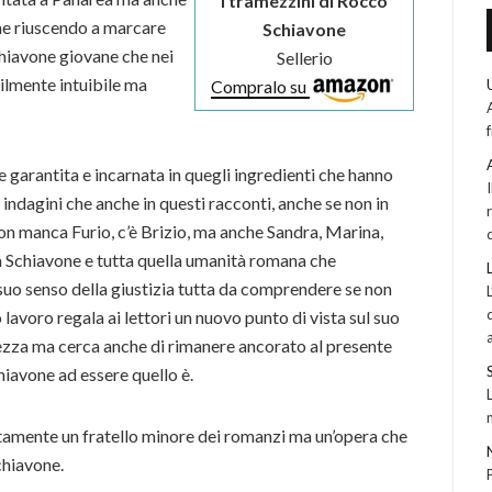
I tramezzini di Rocco
ane riuscendo a marcare
Schiavone
iavone giovane che nei
Sellerio
ilmente intuibile ma
Compralo su
garantita e incarnata in quegli ingredienti che hanno
 indagini che anche in questi racconti, anche se non in
n manca Furio, c’è Brizio, ma anche Sandra, Marina,
ra Schiavone e tutta quella umanità romana che
 suo senso della giustizia tutta da comprendere se non
lavoro regala ai lettori un nuovo punto di vista sul suo
nezza ma cerca anche di rimanere ancorato al presente
iavone ad essere quello è.
utamente un fratello minore dei romanzi ma un’opera che
chiavone.