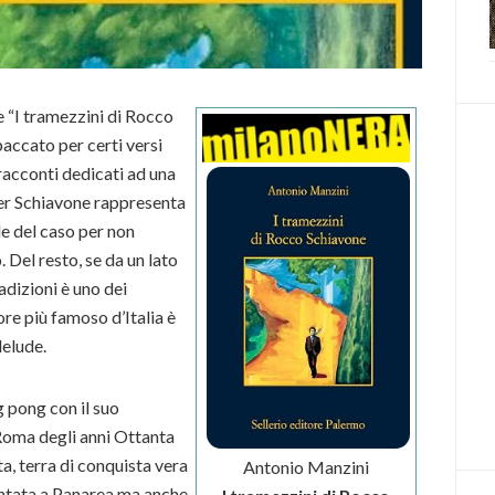
 “I tramezzini di Rocco
accato per certi versi
 racconti dedicati ad una
per Schiavone rappresenta
le del caso per non
. Del resto, se da un lato
adizioni è uno dei
re più famoso d’Italia è
delude.
g pong con il suo
Roma degli anni Ottanta
, terra di conquista vera
Antonio Manzini
untata a Panarea ma anche