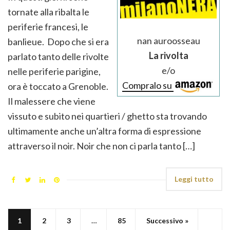
tornate alla ribalta le
periferie francesi, le
nan auroosseau
banlieue. Dopo che si era
La rivolta
parlato tanto delle rivolte
e/o
nelle periferie parigine,
Compralo su
ora è toccato a Grenoble.
Il malessere che viene
vissuto e subito nei quartieri / ghetto sta trovando
ultimamente anche un’altra forma di espressione
attraverso il noir. Noir che non ci parla tanto […]
Leggi tutto
1
2
3
…
85
Successivo »