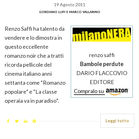
19 Agosto 2011
gordiano lupi e marco vallarino
Renzo Saffi ha talento da
vendere e lo dimostra in
questo eccellente
renzo saffi
romanzo noir che a tratti
Bambole perdute
ricorda pellicole del
DARIO FLACCOVIO
cinema italiano anni
EDITORE
settanta come “Romanzo
Compralo su
popolare” e “La classe
operaia va in paradiso”.
Leggi tutto