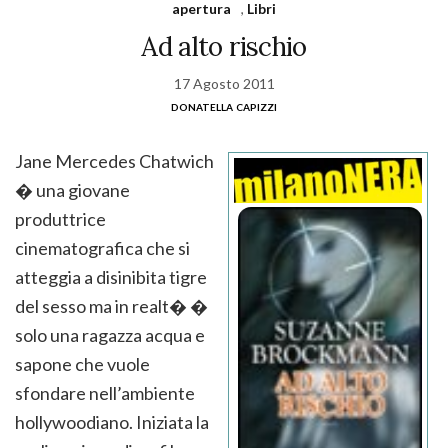
apertura
,
Libri
Ad alto rischio
17 Agosto 2011
donatella capizzi
Jane Mercedes Chatwich
� una giovane
produttrice
cinematografica che si
atteggia a disinibita tigre
del sesso ma in realt� �
solo una ragazza acqua e
sapone che vuole
sfondare nell’ambiente
hollywoodiano. Iniziata la