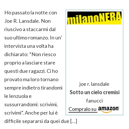
Ho passato la notte con
Joe R. Lansdale. Non
riuscivo a staccarmi dal
suo ultimo romanzo. In un’
intervista una volta ha
dichiarato: “Non riesco
proprio a lasciare stare
questi due ragazzi. Ci ho
provato ma loro tornano
joe r. lansdale
sempre indietro tirandomi
Sotto un cielo cremisi
le lenzuola e
fanucci
sussurrandomi: scrivimi,
Compralo su
scrivimi”. Anche per lui è
difficile separarsi da quei due […]