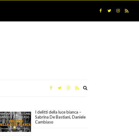
Expand
search
form
I delitti della luce bianca –
Sabrina De Bastiani, Daniele
Cambiaso