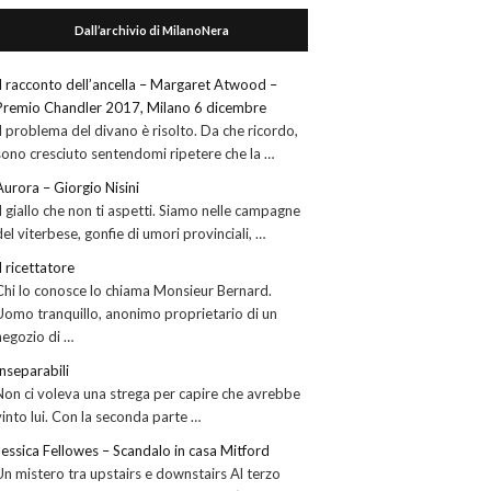
Dall’archivio di MilanoNera
Il racconto dell’ancella – Margaret Atwood –
Premio Chandler 2017, Milano 6 dicembre
Il problema del divano è risolto. Da che ricordo,
sono cresciuto sentendomi ripetere che la …
Aurora – Giorgio Nisini
Il giallo che non ti aspetti. Siamo nelle campagne
del viterbese, gonfie di umori provinciali, …
Il ricettatore
Chi lo conosce lo chiama Monsieur Bernard.
Uomo tranquillo, anonimo proprietario di un
negozio di …
Inseparabili
Non ci voleva una strega per capire che avrebbe
vinto lui. Con la seconda parte …
Jessica Fellowes – Scandalo in casa Mitford
Un mistero tra upstairs e downstairs Al terzo