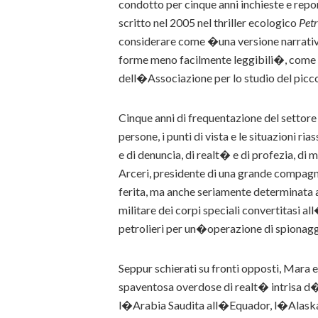
condotto per cinque anni inchieste e repo
scritto nel 2005 nel thriller ecologico
Petr
considerare come �una versione narrativa 
forme meno facilmente leggibili�, come h
dell�Associazione per lo studio del picco 
Cinque anni di frequentazione del settore
persone, i punti di vista e le situazioni 
e di denuncia, di realt� e di profezia, di
Arceri, presidente di una grande compag
ferita, ma anche seriamente determinata 
militare dei corpi speciali convertitasi a
petrolieri per un�operazione di spionagg
Seppur schierati su fronti opposti, Mara e
spaventosa overdose di realt� intrisa d�
l�Arabia Saudita all�Equador, l�Alaska a