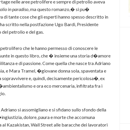
rtage nelle aree petrolifere e sempre di petrolio aveva
olio in paradiso
, ma questo romanzo,� si pu�
di tante cose che gli esperti hanno spesso descritto in
a scritto nella postfazione Ugo Bardi, Presidente
del petrolio e del gas.
 petrolifero che le hanno permesso di conoscere le
riassunte in questo libro, che � insieme una storia d�amore
 militanza e di passione. Come quella che nasce tra Adriano
nia, e Mara Tramel, �giovane donna sola, spaventata e
a sopravvivere e, quindi, decisamente pericolosa�, ex
ll�ambientalismo e ora eco mercenaria, infiltrata fra i
io.
 Adriano si assomigliano e si sfidano sullo sfondo della
ingiustizia, dolore, paura e morte che accomuna
l Kazakistan, Wall Street alle baracche dei lavoratori