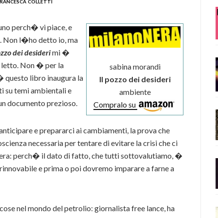
rancesca colletti
 uno perch� vi piace, e
to. Non l�ho detto io, ma
ozzo dei desideri
mi �
 letto. Non � per la
sabina morandi
 questo libro inaugura la
Il pozzo dei desideri
i su temi ambientali e
ambiente
un documento prezioso.
Compralo su
nticipare e prepararci ai cambiamenti, la prova che
cienza necessaria per tentare di evitare la crisi che ci
fera: perch� il dato di fatto, che tutti sottovalutiamo, �
n rinnovabile e prima o poi dovremo imparare a farne a
ose nel mondo del petrolio: giornalista free lance, ha