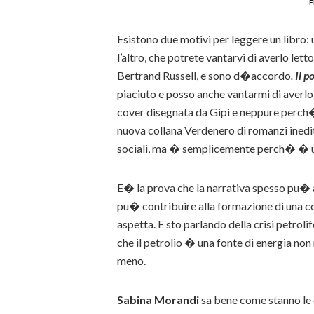
f
Esistono due motivi per leggere un libro:
l’altro, che potrete vantarvi di averlo let
Bertrand Russell, e sono d�accordo
.
Il p
piaciuto e posso anche vantarmi di averlo
cover disegnata da Gipi e neppure perch�
nuova collana Verdenero di romanzi inedit
sociali, ma � semplicemente perch� � 
E� la prova che la narrativa spesso pu� a
pu� contribuire alla formazione di una cos
aspetta. E sto parlando della crisi petroli
che il petrolio � una fonte di energia no
meno.
Sabina Morandi
sa bene come stanno le c