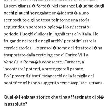
La somiglianza � forte� Nel romanzo
L�uomo dagli
occhi glauchi
ho regalato un�identit� a uno
sconosciuto e gli ho tessuto intorno una storia
seguendo un percorso logico� Ho sviscerato il
periodo, i luoghi di allora in Inghilterra e in Italia. Ho
frugando nei testi e negli archivi per ottimizzare la
cornice storica. Ho preso l�uomo del ritratto e l�ha
trasportato dalla corte inglese di Enrico VIII a
Venezia, a Roma�A conoscere i Farnese, a
incontrare i potenti, a proteggere il papato.
Poi i possenti ritratti tizianeschi della famiglia del
pontefice mi hanno suggerito come ampliare la trama.
Qual � l’enigma storico che ti ha affascinato di pi�
in assoluto?