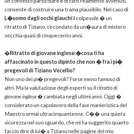
un contesto particolare e di fatti realmente avvenuti,
consente di costruire una trama plausibile. Nel caso di
L�uomo dagli occhi glauchi
il colpevole � un
ritratto di Tiziano, circondato da un�aura di mistero
vecchia quasi di cinquecento anni.
�
Ritratto di giovane inglese:�cosa ti ha
affascinato in questo dipinto che non � fra i pi�
pregevoli di Tiziano Vecellio?
Non uno dei pi� pregevoli? Forse meno famoso di
altri. Ma la valutazione degli esperti su
Il ritratto di
giovane inglese
� cambiata negli ultimi anni. Oggi �
considerato un capolavoro della fase manieristica del
Maestro ormai ultracinquantenne. C�� una quieta
sicurezza nel suo sguardo, che mi ha suggerito quanto
faccio dire di lui� a Tiziano nelle pagine del mio