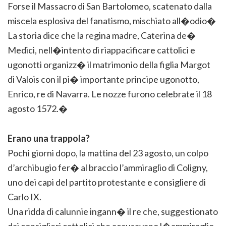
Forse il Massacro di San Bartolomeo, scatenato dalla
miscela esplosiva del fanatismo, mischiato all�odio�
La storia dice che la regina madre, Caterina de�
Medici, nell�intento di riappacificare cattolici e
ugonotti organizz� il matrimonio della figlia Margot
di Valois con il pi� importante principe ugonotto,
Enrico, re di Navarra. Le nozze furono celebrate il 18
agosto 1572.�
Erano una trappola?
Pochi giorni dopo, la mattina del 23 agosto, un colpo
d’archibugio fer� al braccio l’ammiraglio di Coligny,
uno dei capi del partito protestante e consigliere di
Carlo IX.
Una ridda di calunnie ingann� il re che, suggestionato