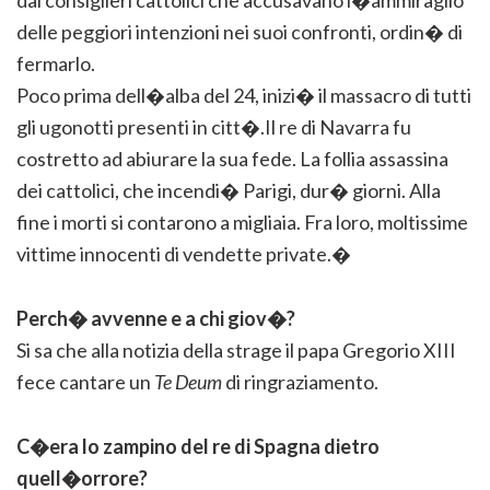
dai consiglieri cattolici che accusavano l�ammiraglio
delle peggiori intenzioni nei suoi confronti, ordin� di
fermarlo.
Poco prima dell�alba del 24, inizi� il massacro di tutti
gli ugonotti presenti in citt�.Il re di Navarra fu
costretto ad abiurare la sua fede. La follia assassina
dei cattolici, che incendi� Parigi, dur� giorni. Alla
fine i morti si contarono a migliaia. Fra loro, moltissime
vittime innocenti di vendette private.�
Perch� avvenne e a chi giov�?
Si sa che alla notizia della strage il papa Gregorio XIII
fece cantare un
Te Deum
di ringraziamento.
C�era lo zampino del re di Spagna dietro
quell�orrore?