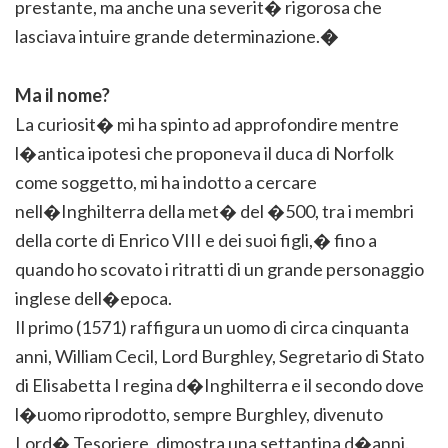
prestante, ma anche una severit� rigorosa che
lasciava intuire grande determinazione.
�
Ma il nome?
La curiosit� mi ha spinto ad approfondire mentre
l�antica ipotesi che proponeva il duca di Norfolk
come soggetto, mi ha indotto a cercare
nell�Inghilterra della met� del �500, tra i membri
della corte di Enrico VIII e dei suoi figli,� fino a
quando ho scovato i ritratti di un grande personaggio
inglese dell�epoca.
Il primo (1571) raffigura un uomo di circa cinquanta
anni, William Cecil, Lord Burghley, Segretario di Stato
di Elisabetta I regina d�Inghilterra e il secondo dove
l�uomo riprodotto, sempre Burghley, divenuto
Lord� Tesoriere, dimostra una settantina d�anni.