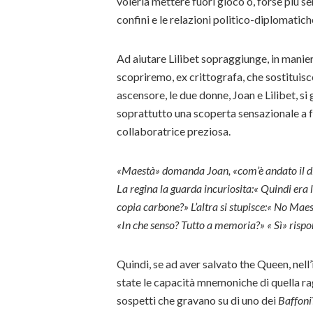
volerla mettere fuori gioco o, forse più s
confini e le relazioni politico-diplomatic
Ad aiutare Lilibet sopraggiunge, in manie
scopriremo, ex crittografa, che sostituisc
ascensore, le due donne, Joan e Lilibet, si
soprattutto una scoperta sensazionale a f
collaboratrice preziosa.
«Maestà» domanda Joan, «com’è andato il dis
La regina la guarda incuriosita:« Quindi era 
copia carbone?» L’altra si stupisce:« No Maes
«In che senso? Tutto a memoria?» « Sì» risp
Quindi, se ad aver salvato the Queen, nel
state le capacità mnemoniche di quella rag
sospetti che gravano su di uno dei
Baffoni