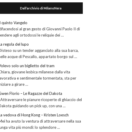
Dall’archivio di MilanoNera
Il quinto Vangelo
Rifacendosi al gran gesto di Giovanni Paolo II di
rendere agli ortodossi le reliquie dei …
La regola del lupo
Disteso su un tender agganciato alla sua barca,
nelle acque di Pescallo, appartato borgo sul …
Volevo solo un biglietto del tram
Chiara, giovane lesbica milanese dalla vita
lavorativa e sentimentale tormentata, sta per
iniziare a girare …
Gwen Florio – Le Ragazze del Dakota
Attraversare le pianure ricoperte di ghiaccio del
Dakota guidando un pick up, con una …
La vedova di Hong Kong – Kristen Loesch
Mei ha avuto la ventura di attraversare nella sua
lunga vita più mondi: lo splendore …