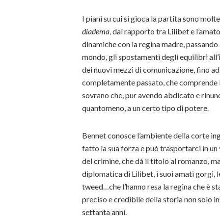
I piani su cui si gioca la partita sono molte
diadema,
dal rapporto tra Lilibet e l’amato
dinamiche con la regina madre, passando a
mondo, gli spostamenti degli equilibri al
dei nuovi mezzi di comunicazione, fino ad 
completamente passato, che comprende la R
sovrano che, pur avendo abdicato e rinunc
quantomeno, a un certo tipo di potere.
Bennet conosce l’ambiente della corte ingles
fatto la sua forza e può trasportarci in un
del crimine, che dà il titolo al romanzo, ma
diplomatica di Lilibet, i suoi amati gorgi, 
tweed…che l’hanno resa la regina che è st
preciso e credibile della storia non solo 
settanta anni.