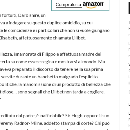
Compralo su
 fortuiti, Darbishire, un
ova a indagare su questo duplice omicidio, su cui
e le coincidenze e i particolari che non si vuole giungano
 Elisabeth, affettuosamente chiamata Lilibet.
ellezza, innamorata di Filippo e affettuosa madre dei
incerta su come essere regina e mostrarsi al mondo. Ma
i aveva preparato il discorso da tenere nella sua prima
he servite durante un banchetto malgrado l’esplicito
e politiche, la manomissione di un prodotto di bellezza che
idiose… sono segnali che Lilibet non tarda a cogliere.
?
reditata dal padre, è inaffidabile? Sir Hugh, oppure il suo
 Jeremy Radnor-Milne, addetto stampa di corte? Chi può