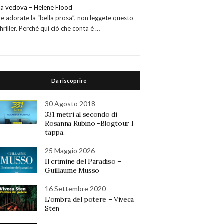
La vedova – Helene Flood
Se adorate la “bella prosa”, non leggete questo
thriller. Perché qui ciò che conta è …
Da riscoprire
30 Agosto 2018
331 metri al secondo di
Rosanna Rubino -Blogtour I
tappa.
25 Maggio 2026
Il crimine del Paradiso –
Guillaume Musso
16 Settembre 2020
L’ombra del potere – Viveca
Sten