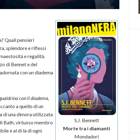
? Quali pensieri
za, splendore e riflessi
maestosità e regalità.
nzo di Bennet e del
a adornata con un diadema
gualdrina con il diadema,
accanto a quello di un
a di una dimora utilizzata
S.J. Bennett
 di Bath, virtuoso membro
Morte tra i diamanti
ile e al di là di ogni
Mondadori