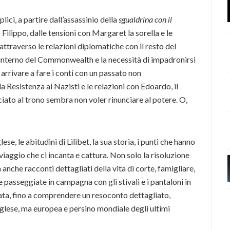
plici, a partire dall’assassinio della
sgualdrina con il
 Filippo, dalle tensioni con Margaret la sorella e le
ttraverso le relazioni diplomatiche con il resto del
l’interno del Commonwealth e la necessità di impadronirsi
arrivare a fare i conti con un passato non
esistenza ai Nazisti e le relazioni con Edoardo, il
iato al trono sembra non voler rinunciare al potere. O,
e, le abitudini di Lilibet, la sua storia, i punti che hanno
 viaggio che ci incanta e cattura. Non solo la risoluzione
 anche racconti dettagliati della vita di corte, famigliare,
le passeggiate in campagna con gli stivali e i pantaloni in
ata, fino a comprendere un resoconto dettagliato,
inglese, ma europea e persino mondiale degli ultimi