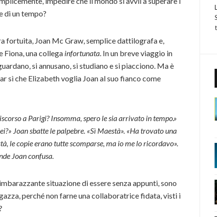
emplicemente, impedire che il mondo si avvii a superare i
he di un tempo?
ra fortuita, Joan Mc Graw, semplice dattilografa e,
e Fiona, una collega
infortunata
. In un breve viaggio in
 guardano, si annusano, si studiano e si piacciono. Ma è
ar sì che Elizabeth voglia Joan al suo fianco come
corso a Parigi? Insomma, spero le sia arrivato in tempo.»
lei?» Joan sbatte le palpebre. «Sì Maestà». «Ha trovato una
tà, le copie erano tutte scomparse, ma io me lo ricordavo».
onde Joan confusa.
l’imbarazzante situazione di essere senza appunti, sono
azza, perché non farne una collaboratrice fidata, visti i
?