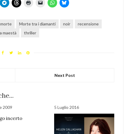
morte
Morte tra i diamanti
noir
recensione
a maestà
thriller
Next Post
he...
le 2009
5 Luglio 2016
go incerto