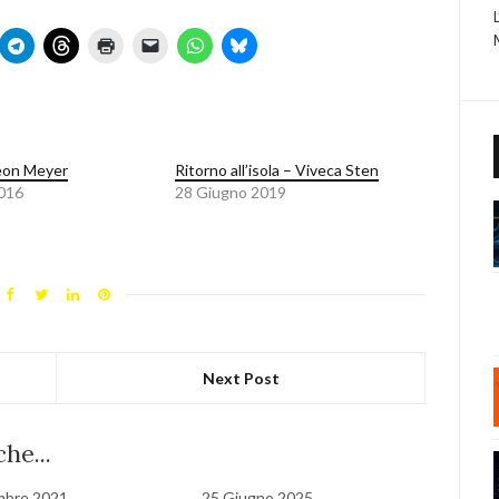
eon Meyer
Ritorno all’isola – Viveca Sten
2016
28 Giugno 2019
Next Post
he...
mbre 2021
25 Giugno 2025