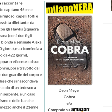
da raccontare
sto capitano 45enne
 rugoso, capelli folti e
assista dilettante, da
con gli Hawks (squadra
ana (con i due figli
e bionda e sensuale Alexa
 giorni), ma ricomincia a
o da 422 giorni),
Appare reticente col suo
onimi, poi è travolto dal
 due guardie del corpo e
glese che si nascondeva
inicolo di un tedesco a
Deon Meyer
n serpente, è un caso
Cobra
rismo e delle banche,
e/o
di mezzo anche il 21enne
Compralo su