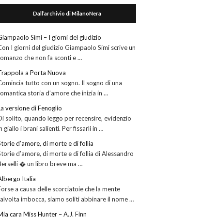
Dall’archivio di MilanoNera
Giampaolo Simi – I giorni del giudizio
Con I giorni del giudizio Giampaolo Simi scrive un
romanzo che non fa sconti e …
Trappola a Porta Nuova
Comincia tutto con un sogno. Il sogno di una
romantica storia d’amore che inizia in …
La versione di Fenoglio
Di solito, quando leggo per recensire, evidenzio
in giallo i brani salienti. Per fissarli in …
Storie d’amore, di morte e di follia
Storie d’amore, di morte e di follia di Alessandro
Berselli � un libro breve ma …
Albergo Italia
Forse a causa delle scorciatoie che la mente
talvolta imbocca, siamo soliti abbinare il nome …
Mia cara Miss Hunter – A.J. Finn