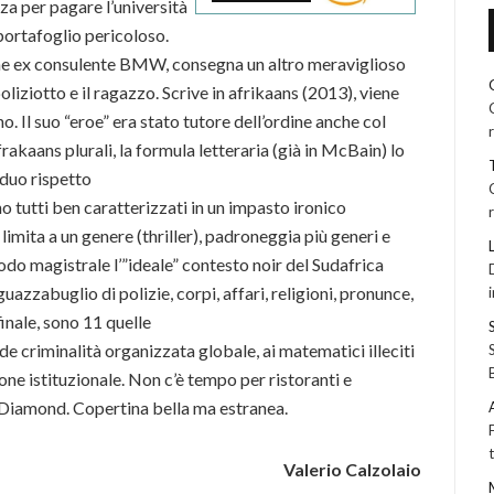
a per pagare l’università
 portafoglio pericoloso.
ne ex consulente BMW, consegna un altro meraviglioso
oliziotto e il ragazzo. Scrive in afrikaans (2013), viene
ano. Il suo “eroe” era stato tutore dell’ordine anche col
rakaans plurali, la formula letteraria (già in McBain) lo
iduo rispetto
ono tutti ben caratterizzati in un impasto ironico
limita a un genere (thriller), padroneggia più generi e
modo magistrale l’”ideale” contesto noir del Sudafrica
uazzabuglio di polizie, corpi, affari, religioni, pronunce,
finale, sono 11 quelle
de criminalità organizzata globale, ai matematici illeciti
one istituzionale. Non c’è tempo per ristoranti e
l Diamond. Copertina bella ma estranea.
Valerio Calzolaio