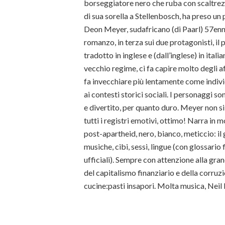
borseggiatore nero che ruba con scaltrezz
di sua sorella a Stellenbosch, ha preso un
Deon Meyer, sudafricano (di Paarl) 57en
romanzo, in terza sui due protagonisti, il p
tradotto in inglese e (dall’inglese) in itali
vecchio regime, ci fa capire molto degli af
fa invecchiare più lentamente come indiv
ai contesti storici sociali. I personaggi s
e divertito, per quanto duro. Meyer non si 
tutti i registri emotivi, ottimo! Narra in 
post-apartheid, nero, bianco, meticcio: il g
musiche, cibi, sessi, lingue (con glossario 
ufficiali). Sempre con attenzione alla gran
del capitalismo finanziario e della corruzi
cucine:pasti insapori. Molta musica, Nei