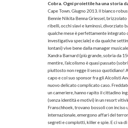
Cobra. Ogni proiettile ha una storia 
Cape Town. Giugno 2013. Il bianco robu
Bennie Nikita Benna Griessel, brizzolato e
ribelli, occhi slavi e luminosi, divorziato b
qualche mese è perfettamente integrato 
investigativa speciale) e da qualche settim
lontani) vive bene dalla manager musical
Xandra Barnard (più grande, sobria da 150
mentire, l’alcolismo è quasi passato (sobri
piuttosto non regge il sesso quotidiano! 
capo e col suo sponsor fra gli Alcolisti An
nuovo delicato complicato caso. Freddate
un cameriere, hanno rapito il cittadino in
(senza identità e motivi) in un resort vitiv
Franschhoek, trovano bossoli con inciso u
internazionale, emergono affari del terro
segreti e complotti, killer e spie. E ci va 