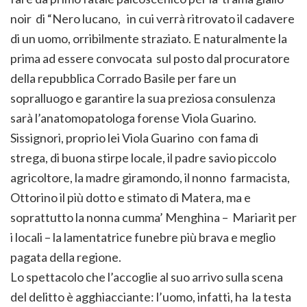
noir di “Nero lucano, in cui verrà ritrovato il cadavere
di un uomo, orribilmente straziato. E naturalmente la
prima ad essere convocata sul posto dal procuratore
della repubblica Corrado Basile per fare un
sopralluogo e garantire la sua preziosa consulenza
sarà l’anatomopatologa forense Viola Guarino.
Sissignori, proprio lei Viola Guarino con fama di
strega, di buona stirpe locale, il padre savio piccolo
agricoltore, la madre giramondo, il nonno farmacista,
Ottorino il più dotto e stimato di Matera, ma e
soprattutto la nonna cumma’ Menghina – Mariarìt per
i locali – la lamentatrice funebre più brava e meglio
pagata della regione.
Lo spettacolo che l’accoglie al suo arrivo sulla scena
del delitto è agghiacciante: l’uomo, infatti, ha la testa