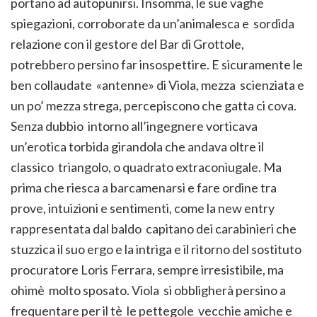
portano ad autopunirsi. Insomma, le sue vaghe
spiegazioni, corroborate da un’animalesca e sordida
relazione con il gestore del Bar di Grottole,
potrebbero persino far insospettire. E sicuramente le
ben collaudate «antenne» di Viola, mezza scienziata e
un po’ mezza strega, percepiscono che gatta ci cova.
Senza dubbio intorno all’ingegnere vorticava
un’erotica torbida girandola che andava oltre il
classico triangolo, o quadrato extraconiugale. Ma
prima che riesca a barcamenarsi e fare ordine tra
prove, intuizioni e sentimenti, come la new entry
rappresentata dal baldo capitano dei carabinieri che
stuzzica il suo ergo e la intriga e il ritorno del sostituto
procuratore Loris Ferrara, sempre irresistibile, ma
ohimè molto sposato. Viola si obbligherà persino a
frequentare per il tè le pettegole vecchie amiche e