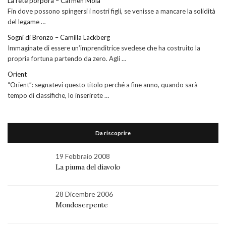
La rete porpora – Carmen Mola
Fin dove possono spingersi i nostri figli, se venisse a mancare la solidità
del legame …
Sogni di Bronzo – Camilla Lackberg
Immaginate di essere un’imprenditrice svedese che ha costruito la
propria fortuna partendo da zero. Agli …
Orient
“Orient”: segnatevi questo titolo perché a fine anno, quando sarà
tempo di classifiche, lo inserirete …
Da riscoprire
19 Febbraio 2008
La piuma del diavolo
28 Dicembre 2006
Mondoserpente