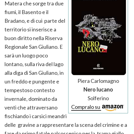
Matera che sorge tra due
fiumi, il Basento e il
Bradano, e di cui parte del
territorio si inserisce a
buon diritto nella Riserva
Regionale San Giuliano. E
sarà un luogo poco
lontano, sulla riva del lago
alla diga di San Giuliano, in
Piera Carlomagno
un freddo e pungente e
Nero lucano
tempestoso contesto
Solferino
invernale, dominato da
Compralo su
venti che attraversano
fischiando i carsici meandri
delle gravine a rappresentare la scena del crimine e a
fare da primo fatale palcoscenico per la trama giallo