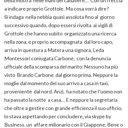
bella mostra nelle mani del cadavere… Con un freccia
a indicare proprio Grottole. Ma cosa vorrà dire?
Si indaga nella nebbia quasi assoluta fino al giorno
successivo quando, dopo essersi rivolta ai vigili di
Grottole che hanno subito organizzato una ricerca
nella zona, e proprio accompagnata dal loro capo,
arriva in questura a Matera una signora, Leda
Montessori coniugata Carbone, con la denuncia
ufficiale della scomparsa del marito. Nessuno ha più
visto Brando Carbone dal giorno prima. Neppure la
moglie dal momento del suo arrivo a casa in taxi,
proveniente dal nord. Anzi, ha notato che l’uomo non
ha passato la notte a casa… E neppure la segretaria
che oltre a gestire con grande efficienza il suo ufficio,
lo stava aspettando per concludere, via skype by
Business. un affare milionario con il Giappone. Bene o