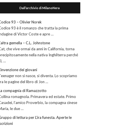
Dall’archivio di MilanoNera
Codice 93 – Olivier Norek
Codice 93 è il romanzo che tratta la prima
indagine di Victor Coste e apre …
L’altra gemella – C.L. Johnstone
Cat, che vive ormai da anni in California, torna
precipitosamente nella nativa Inghilterra perché
El, …
L’invenzione dei giovani
Teenager non si nasce, si diventa. Lo scopriamo
tra le pagine del libro di Jon …
La compagnia di Ramazzotto
Collina romagnola. Primavera ed estate. Primo
Casadei, l’amico Proverbio, la compagna cinese
Maria, le due …
Gruppo di lettura per L’ira funesta. Aperte le
iscrizioni