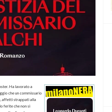
ster. Ha lavorato a
peggio che un commissario
, affetti strappati alla
o ferite che non si