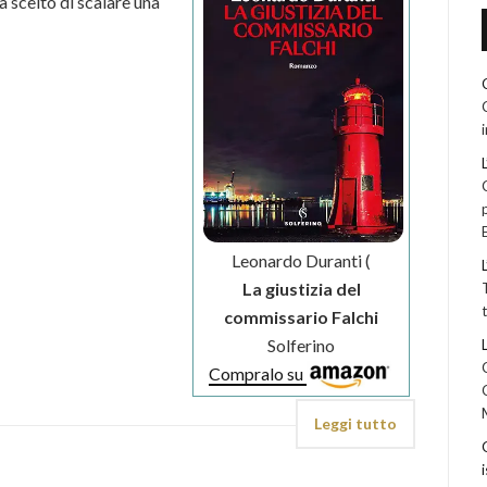
 scelto di scalare una
Leonardo Duranti (
La giustizia del
commissario Falchi
Solferino
Compralo su
Leggi tutto