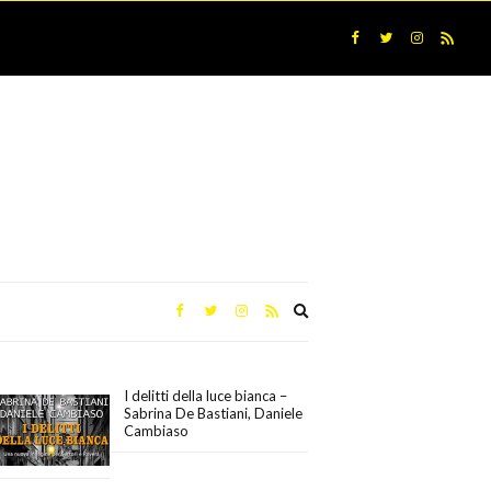
Expand
search
form
I delitti della luce bianca –
Sabrina De Bastiani, Daniele
Cambiaso