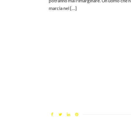
potranno mai rimarginare. Un uomo che ha
marcia nel […]