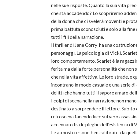
nelle sue risposte. Quanto la sua vita prec
che sta accadendo? Lo scopriremo adden
della donna che ci svelerà moventi e prota
prima battuta sconosciuti e solo alla fine
tutti i fili della narrazione.
Il thriller di Jane Corry ha una costruzio
personaggi. La psicologia di Vicki, Scarle
loro comportamento. Scarlet è la ragazzi
ferita ma dalla forte personalità che non 
che nella vita affettiva. Le loro strade, e 
incontrano in modo casuale e una serie di 
delitti che hanno tutti il sapore amaro del
I colpi di scena nella narrazione non manc
destinato a sorprendere il lettore. Subito d
retroscena facendo luce sul vero assassino
accennato tra le pieghe dell’esistenza di Vi
Le atmosfere sono ben calibrate, da quelle 