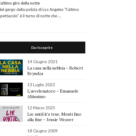
L’ultimo giro della notte
Nel gergo della polizia di Los Angeles “l’ultimo
spettacolo” è il turno di notte che …
Da riscoprire
14 Giugno 2021
La casa nella nebbia – Robert
Bryndza
13 Luglio 2023
L’avvelenatore – Emanuele
Altissimo
12 Marzo 2025
Lie until it’s true. Menti fino
alla fine – Jessie Weaver
18 Giugno 2009