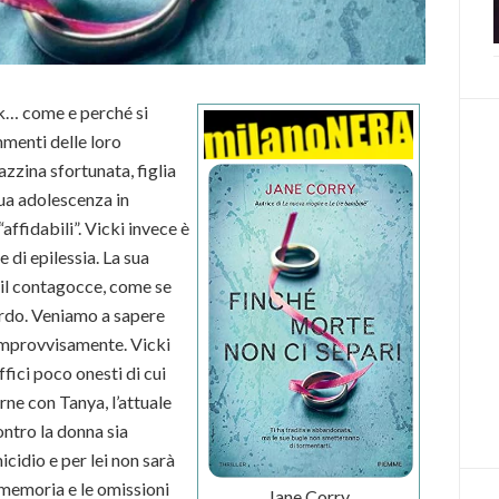
ck… come e perché si
menti delle loro
zzina sfortunata, figlia
sua adolescenza in
affidabili”. Vicki invece è
 di epilessia. La sua
 il contagocce, come se
ordo. Veniamo a sapere
 improvvisamente. Vicki
fici poco onesti di cui
rne con Tanya, l’attuale
ontro la donna sia
cidio e per lei non sarà
a memoria e le omissioni
Jane Corry