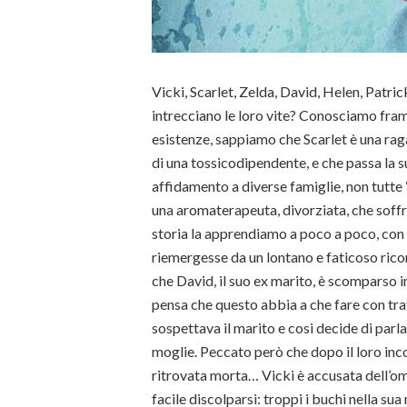
Vicki, Scarlet, Zelda, David, Helen, Patri
intrecciano le loro vite? Conosciamo fram
esistenze, sappiamo che Scarlet è una raga
di una tossicodipendente, e che passa la 
affidamento a diverse famiglie, non tutte “
una aromaterapeuta, divorziata, che soffre
storia la apprendiamo a poco a poco, con
riemergesse da un lontano e faticoso ric
che David, il suo ex marito, è scomparso
pensa che questo abbia a che fare con traf
sospettava il marito e cosi decide di parla
moglie. Peccato però che dopo il loro inc
ritrovata morta… Vicki è accusata dell’omi
facile discolparsi: troppi i buchi nella su