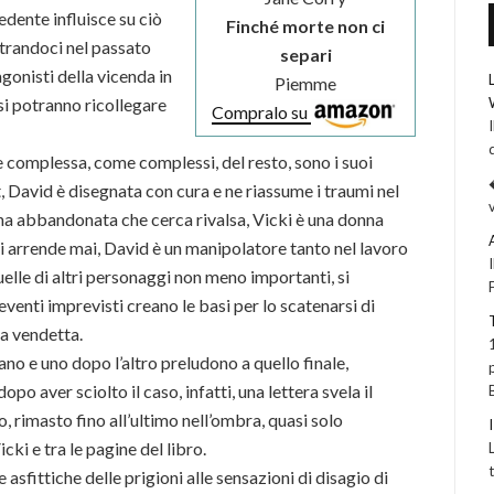
edente influisce su ciò
Finché morte non ci
trandoci nel passato
separi
gonisti della vicenda in
Piemme
 si potranno ricollegare
Compralo su
ne complessa, come complessi, del resto, sono i suoi
t, David è disegnata con cura e ne riassume i traumi nel
na abbandonata che cerca rivalsa, Vicki è una donna
si arrende mai, David è un manipolatore tanto nel lavoro
quelle di altri personaggi non meno importanti, si
eventi imprevisti creano le basi per lo scatenarsi di
la vendetta.
ano e uno dopo l’altro preludono a quello finale,
opo aver sciolto il caso, infatti, una lettera svela il
, rimasto fino all’ultimo nell’ombra, quasi solo
cki e tra le pagine del libro.
asfittiche delle prigioni alle sensazioni di disagio di