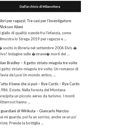
Dall’archivio di MilanoNera
Libri per ragazzi: Tre casi per l’investigatore
Wickson Alieni
Il giallo di qualità scende fra l’infanzia, come
dimostra lo Strega 2019 per ragazze e …
� uscito in libreria nel settembre 2006 Elvis �
vivo! Indagine sulle �strane� morti dei …
Alan Bradley – Il gatto striato miagola tre volte
Il gatto striato miagola tre volte. Un romanzo di
Flavia de Luce Un mondo antico, …
Tutto il bene che si può – Rye Curtis – Rye Curtis
1986. Estate. Nella foresta del Montana
precipita un piccolo aereo da turismo. I monti
Bitterroot hanno …
I guardiani di Wirikuta – Giancarlo Narciso
Lei mi guarda, poi fa un sorriso, anche se un po’
triste. Prende la bottiglia …