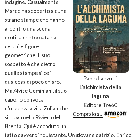
indagine. Casualmente
Marco ha scoperto alcune
strane stampe che hanno
al centro una scena
erotica contornata da
cerchi e figure
geometriche. Il suo
sospetto è che dietro
quelle stampe si celi
Paolo Lanzotti
qualcosa di poco chiaro.
L’alchimista della
Ma Alvise Geminiani, il suo
laguna
capo, lo convoca
Editore Tre60
d’urgenza a villa Zulian che
Compralo su
si trova nella Riviera del
Brenta. Qui è accaduto un
fatto davvero inquietante. Un giovane patrizio, Enrico