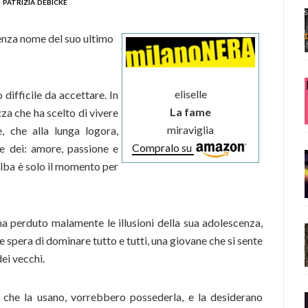
patrizia debicke
enza nome del suo ultimo
eliselle
difficile da accettare. In
La fame
za che ha scelto di vivere
miraviglia
, che alla lunga logora,
Compralo su
e dei: amore, passione e
alba è solo il momento per
a perduto malamente le illusioni della sua adolescenza,
e spera di dominare tutto e tutti, una giovane che si sente
ei vecchi.
, che la usano, vorrebbero possederla, e la desiderano