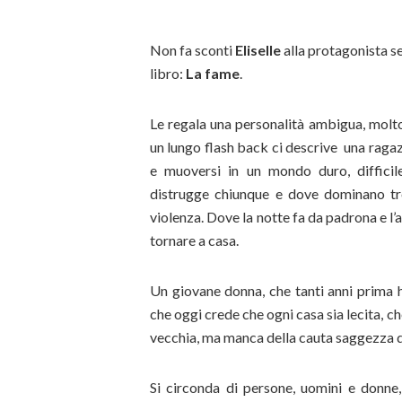
Non fa sconti
Eliselle
alla protagonista s
libro:
La fame
.
Le regala una personalità ambigua, molto 
un lungo flash back ci descrive una ragaz
e muoversi in un mondo duro, difficile
distrugge chiunque e dove dominano tr
violenza. Dove la notte fa da padrona e l’
tornare a casa.
Un giovane donna, che tanti anni prima h
che oggi crede che ogni casa sia lecita, ch
vecchia, ma manca della cauta saggezza d
Si circonda di persone, uomini e donne