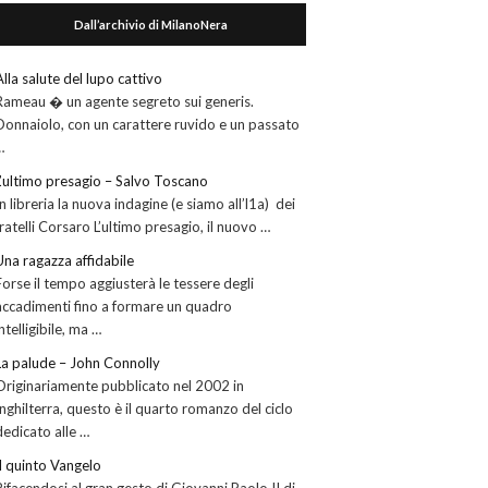
Dall’archivio di MilanoNera
Alla salute del lupo cattivo
Rameau � un agente segreto sui generis.
Donnaiolo, con un carattere ruvido e un passato
…
L’ultimo presagio – Salvo Toscano
In libreria la nuova indagine (e siamo all’l1a) dei
fratelli Corsaro L’ultimo presagio, il nuovo …
Una ragazza affidabile
Forse il tempo aggiusterà le tessere degli
accadimenti fino a formare un quadro
intelligibile, ma …
La palude – John Connolly
Originariamente pubblicato nel 2002 in
Inghilterra, questo è il quarto romanzo del ciclo
dedicato alle …
Il quinto Vangelo