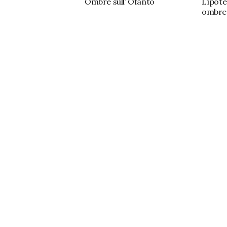
Ombre sull’ Ofanto
L’ipote
ombre