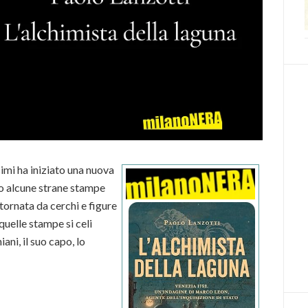
imi ha iniziato una nuova
o alcune strane stampe
tornata da cerchi e figure
quelle stampe si celi
ni, il suo capo, lo