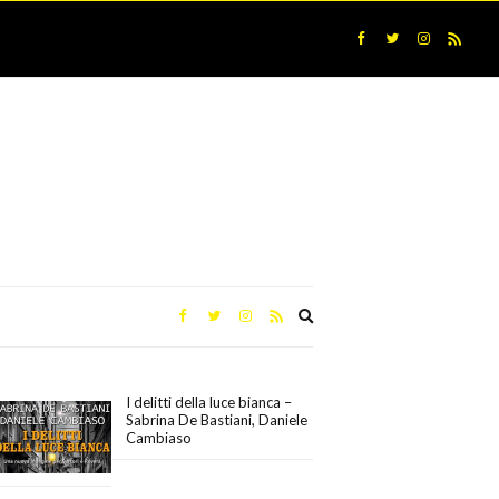
Expand
search
form
I delitti della luce bianca –
Sabrina De Bastiani, Daniele
Cambiaso