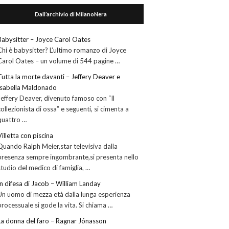
Dall’archivio di MilanoNera
Babysitter – Joyce Carol Oates
Chi è babysitter? L’ultimo romanzo di Joyce
Carol Oates – un volume di 544 pagine …
Tutta la morte davanti – Jeffery Deaver e
Isabella Maldonado
Jeffery Deaver, divenuto famoso con “Il
collezionista di ossa” e seguenti, si cimenta a
quattro …
Villetta con piscina
Quando Ralph Meier,star televisiva dalla
presenza sempre ingombrante,si presenta nello
studio del medico di famiglia, …
In difesa di Jacob – William Landay
Un uomo di mezza età dalla lunga esperienza
processuale si gode la vita. Si chiama …
La donna del faro – Ragnar Jónasson