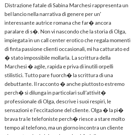
Distrazione fatale di Sabina Marchesi rappresenta un
bel lancio nella narrativa di genere per un’
interessante autrice romana che far� ancora
paralare di s�. Non vi nascondo che la storia di Olga,
impiegata in un call center erotico che regala momenti
di finta passione clienti occasionali, mi ha catturato ed
� stato impossibile mollarla. La scrittura della
Marchesi � agile, rapida e priva di inutili orpelli
stilistici. Tutto pare fuorch� la scrittura di una
debuttante. Il racconto � anche piuttosto estremo
perch� si dilunga in particolari sull’attivit�
professionale di Olga, descrive i suoi respiri, le
sensazioni e l’eccitazione del cliente. Olga � la pi�
brava tra le telefoniste perch� riesce a stare molto
tempo al telefono, ma un giorno incontra un cliente