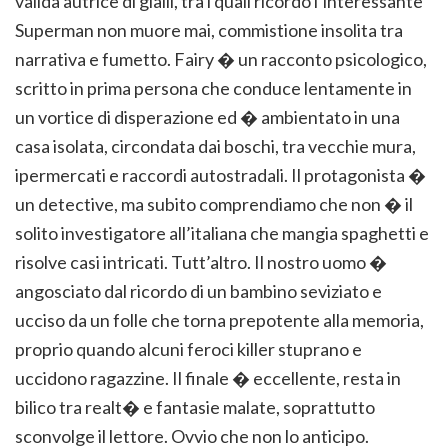
valida autrice di gialli, tra i quali ricordo l’interessante
Superman non muore mai, commistione insolita tra
narrativa e fumetto. Fairy � un racconto psicologico,
scritto in prima persona che conduce lentamente in
un vortice di disperazione ed � ambientato in una
casa isolata, circondata dai boschi, tra vecchie mura,
ipermercati e raccordi autostradali. Il protagonista �
un detective, ma subito comprendiamo che non � il
solito investigatore all’italiana che mangia spaghetti e
risolve casi intricati. Tutt’altro.
Il nostro uomo �
angosciato dal ricordo di un bambino seviziato e
ucciso da un folle che torna prepotente alla memoria,
proprio quando alcuni feroci killer stuprano e
uccidono ragazzine. Il finale � eccellente, resta in
bilico tra realt� e fantasie malate, soprattutto
sconvolge il lettore. Ovvio che non lo anticipo.