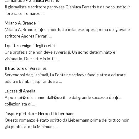
La mantide – Gianluca Ferraris
Il giornalista e scrittore genovese Gianluca Ferraris è da poco uscito in
libreria col romanzo …
Milano A. Brandelli
Milano A. Brandelli � un noir tutto milanese, opera prima del giovane
scrittore Andrea Ferrari. …
I quattro enigmi degli eretici
Una profezia che non deve avverarsi. Un uomo determinato e
visionario. Due sette in lotta …
Il traditore di Versailles
Servendosi degli animali, La Fontaine scriveva favole atte a educare
adulti e bambini; ispirandosi a …
La casa di Amelia
A poco pi� di un anno dall�uscita e dal grande successo de �La
collezionista di …
L’ospite perfetto – Herbert Liebermann
Questo romanzo è stato scritto da Liebermann prima del trittico noir
già pubblicato da Minimum …