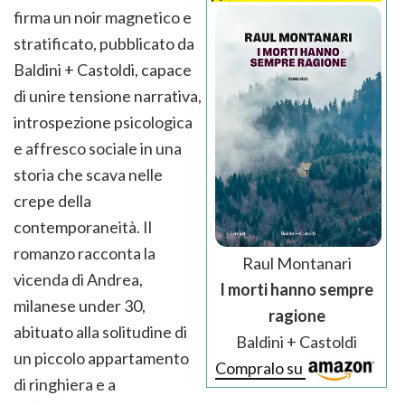
firma un noir magnetico e
stratificato, pubblicato da
Baldini + Castoldi, capace
di unire tensione narrativa,
introspezione psicologica
e affresco sociale in una
storia che scava nelle
crepe della
contemporaneità. Il
romanzo racconta la
Raul Montanari
vicenda di Andrea,
I morti hanno sempre
milanese under 30,
ragione
abituato alla solitudine di
Baldini + Castoldi
un piccolo appartamento
Compralo su
di ringhiera e a