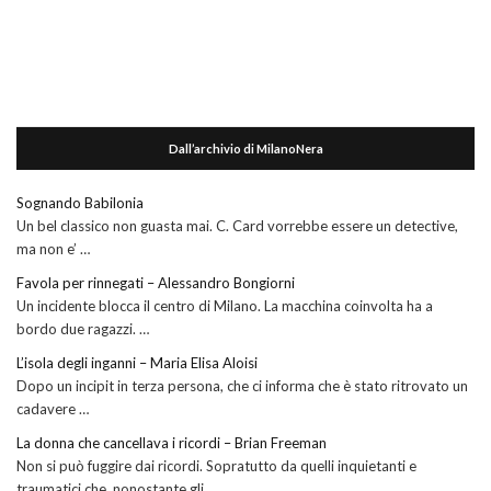
Dall’archivio di MilanoNera
Sognando Babilonia
Un bel classico non guasta mai. C. Card vorrebbe essere un detective,
ma non e’ …
Favola per rinnegati – Alessandro Bongiorni
Un incidente blocca il centro di Milano. La macchina coinvolta ha a
bordo due ragazzi. …
L’isola degli inganni – Maria Elisa Aloisi
Dopo un incipit in terza persona, che ci informa che è stato ritrovato un
cadavere …
La donna che cancellava i ricordi – Brian Freeman
Non si può fuggire dai ricordi. Sopratutto da quelli inquietanti e
traumatici che, nonostante gli …