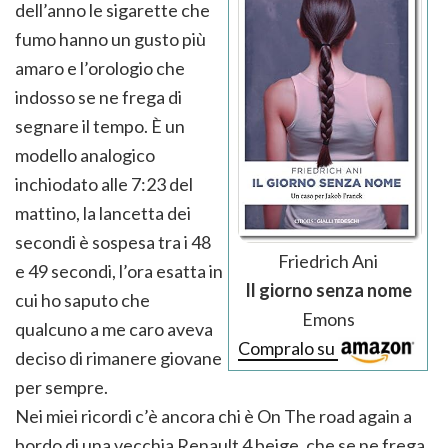
dell’anno le sigarette che
fumo hanno un gusto più
amaro e l’orologio che
indosso se ne frega di
segnare il tempo. È un
modello analogico
inchiodato alle 7:23 del
mattino, la lancetta dei
secondi è sospesa tra i 48
Friedrich Ani
e 49 secondi, l’ora esatta in
Il giorno senza nome
cui ho saputo che
Emons
qualcuno a me caro aveva
Compralo su
deciso di rimanere giovane
per sempre.
Nei miei ricordi c’è ancora chi è On The road again a
bordo di una vecchia Renault 4 beige, che se ne frega