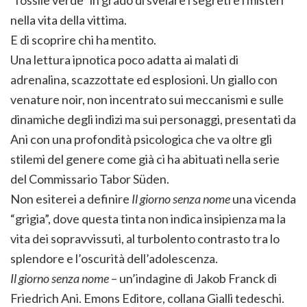
“fossile verde” in grado di svelare i segreti e i misteri
nella vita della vittima.
E di scoprire chi ha mentito.
Una lettura ipnotica poco adatta ai malati di
adrenalina, scazzottate ed esplosioni. Un giallo con
venature noir, non incentrato sui meccanismi e sulle
dinamiche degli indizi ma sui personaggi, presentati da
Ani con una profondità psicologica che va oltre gli
stilemi del genere come già ci ha abituati nella serie
del Commissario Tabor Süden.
Non esiterei a definire
Il giorno senza nome
una vicenda
“grigia”, dove questa tinta non indica insipienza ma la
vita dei sopravvissuti, al turbolento contrasto tra lo
splendore e l’oscurità dell’adolescenza.
Il giorno senza nome
– un’indagine di Jakob Franck di
Friedrich Ani. Emons Editore, collana Gialli tedeschi.