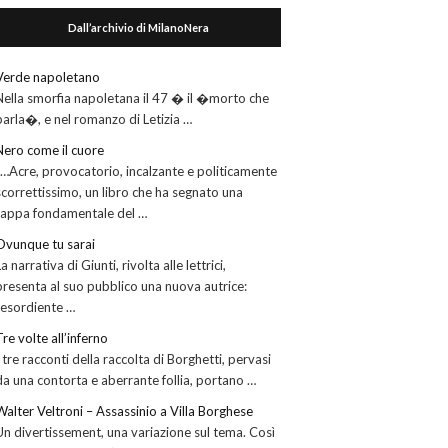
Dall’archivio di MilanoNera
Verde napoletano
Nella smorfia napoletana il 47 � il �morto che
parla�, e nel romanzo di Letizia …
Nero come il cuore
“…Acre, provocatorio, incalzante e politicamente
scorrettissimo, un libro che ha segnato una
tappa fondamentale del …
Ovunque tu sarai
La narrativa di Giunti, rivolta alle lettrici,
presenta al suo pubblico una nuova autrice:
l’esordiente …
Tre volte all’inferno
I tre racconti della raccolta di Borghetti, pervasi
da una contorta e aberrante follia, portano …
Walter Veltroni – Assassinio a Villa Borghese
Un divertissement, una variazione sul tema. Così