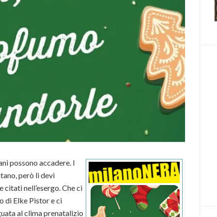
ani possono accadere. I
ano, però li devi
 citati nell’esergo. Che ci
 di Elke Pistor e ci
uata al clima prenatalizio