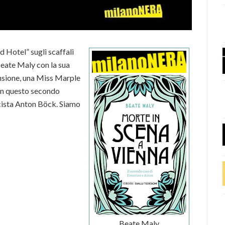
 Hotel” sugli scaffali
Beate Maly con la sua
ensione, una Miss Marple
 in questo secondo
acista Anton Böck. Siamo
Beate Maly