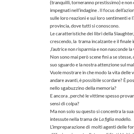
(tranquilli, torneranno prestissimo) e non 
impegnati nell’indagine . Il focus dell’azio
sulle loro reazioni e sui loro sentimenti e 
provincia, dove tutti si conoscono.
Le caratteristiche dei libri della Slaughte
crescendo, la trama incalzante e il finale i
,l’autrice non risparmia e non nasconde la v
Non sono mai però scene fini a se stesse, 
suo sguardo e la nostra attenzione sul mal
Vuole mostrare in che modo la vita delle v
andare avanti, è possibile scordare? È poss
nello sgabuzzino della memoria?
E ancora , perché le vittime spesso prova
sensi di colpa?
Ma non solo su questo si concentra la sua
intessute nella trama de
La figlia modello.
L’impreparazione di molti agenti delle forze