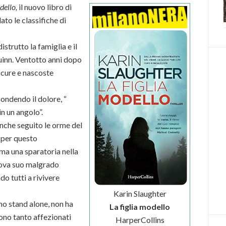
dello,
il nuovo libro di
ato le classifiche di
istrutto la famiglia e il
uinn. Ventotto anni dopo
oscure e nascoste
ondendo il dolore, “
n un angolo”.
anche seguito le orme del
 per questo
ma una sparatoria nella
trova suo malgrado
do tutti a rivivere
Karin Slaughter
uno stand alone, non ha
La figlia modello
i sono tanto affezionati
HarperCollins