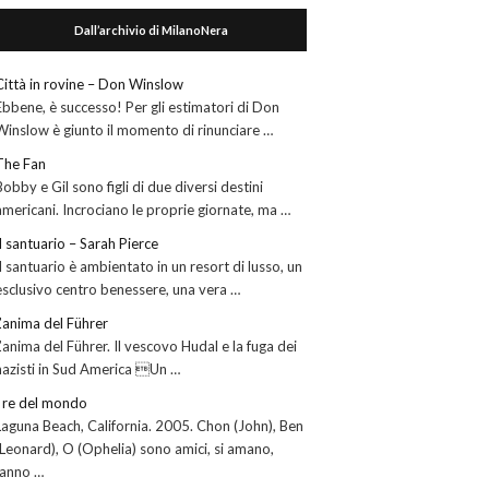
Dall’archivio di MilanoNera
Città in rovine – Don Winslow
Ebbene, è successo! Per gli estimatori di Don
Winslow è giunto il momento di rinunciare …
The Fan
Bobby e Gil sono figli di due diversi destini
americani. Incrociano le proprie giornate, ma …
Il santuario – Sarah Pierce
Il santuario è ambientato in un resort di lusso, un
esclusivo centro benessere, una vera …
L’anima del Führer
L’anima del Führer. Il vescovo Hudal e la fuga dei
nazisti in Sud America Un …
I re del mondo
Laguna Beach, California. 2005. Chon (John), Ben
(Leonard), O (Ophelia) sono amici, si amano,
fanno …