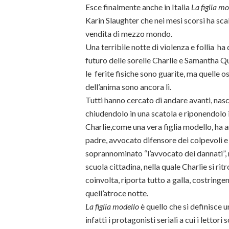
Esce finalmente anche in Italia
La figlia mo
Karin Slaughter che nei mesi scorsi ha scal
vendita di mezzo mondo.
Una terribile notte di violenza e follia ha d
futuro delle sorelle Charlie e Samantha Q
le ferite fisiche sono guarite, ma quelle 
dell’anima sono ancora lì.
Tutti hanno cercato di andare avanti, nasc
chiudendolo in una scatola e riponendolo i
Charlie,come una vera figlia modello, ha 
padre, avvocato difensore dei colpevoli e
soprannominato “l’avvocato dei dannati”, 
scuola cittadina, nella quale Charlie si ri
coinvolta, riporta tutto a galla, costringen
quell’atroce notte.
La figlia modello
è quello che si definisce 
infatti i protagonisti seriali a cui i lettor