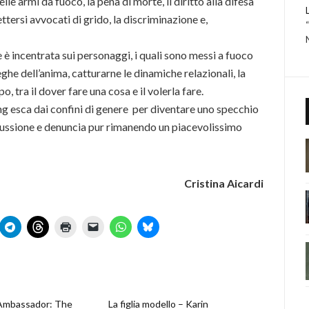
lle armi da fuoco, la pena di morte, il diritto alla difesa
ttersi avvocati di grido, la discriminazione e,
 è incentrata sui personaggi, i quali sono messi a fuoco
eghe dell’anima, catturarne le dinamiche relazionali, la
po, tra il dover fare una cosa e il volerla fare.
g esca dai confini di genere per diventare uno specchio
iscussione e denuncia pur rimanendo un piacevolissimo
Cristina Aicardi
 Ambassador: The
La figlia modello – Karin