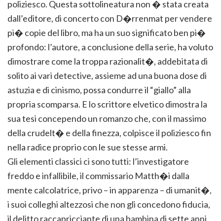
poliziesco. Questa sottolineatura non � stata creata
dall’editore, di concerto con D�rrenmat per vendere
pi� copie del libro, ma ha un suo significato ben pi�
profondo: l’autore, a conclusione della serie, ha voluto
dimostrare come la troppa razionalit�, addebitata di
solito ai vari detective, assieme ad una buona dose di
astuzia e di cinismo, possa condurre il “giallo” alla
propria scomparsa. E lo scrittore elvetico dimostra la
sua tesi concependo un romanzo che, con il massimo
della crudelt� e della finezza, colpisce il poliziesco fin
nella radice proprio con le sue stesse armi.
Gli elementi classici ci sono tutti: l’investigatore
freddo e infallibile, il commissario Matth�i dalla
mente calcolatrice, privo – in apparenza – di umanit�,
i suoi colleghi altezzosi che non gli concedono fiducia,
il delitto raccapricciante di una bambina di sette anni,