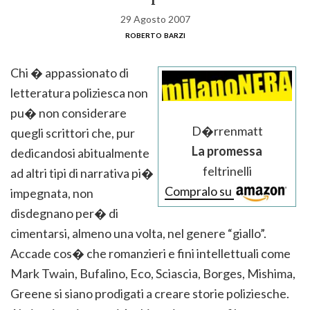
29 Agosto 2007
roberto barzi
Chi � appassionato di
letteratura poliziesca non
pu� non considerare
D�rrenmatt
quegli scrittori che, pur
La promessa
dedicandosi abitualmente
feltrinelli
ad altri tipi di narrativa pi�
Compralo su
impegnata, non
disdegnano per� di
cimentarsi, almeno una volta, nel genere “giallo”.
Accade cos� che romanzieri e fini intellettuali come
Mark Twain, Bufalino, Eco, Sciascia, Borges, Mishima,
Greene si siano prodigati a creare storie poliziesche.