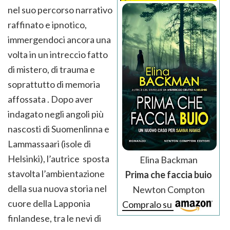
nel suo percorso narrativo
raffinato e ipnotico,
immergendoci ancora una
volta in un intreccio fatto
di mistero, di trauma e
soprattutto di memoria
affossata . Dopo aver
indagato negli angoli più
nascosti di Suomenlinna e
Lammassaari (isole di
Helsinki), l’autrice sposta
Elina Backman
stavolta l’ambientazione
Prima che faccia buio
della sua nuova storia nel
Newton Compton
cuore della Lapponia
Compralo su
finlandese, tra le nevi di