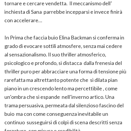
tornare e cercare vendetta. Il meccanismo dell’
inchiesta di Sana parrebbe incepparsi e invece finirà
con accelerare…
In Prima che faccia buio Elina Backman si conferma in
grado di evocare sottili atmosfere, senza mai cedere
al sensazionalismo. Il suo thriller atmosferico,
psicologico e profondo, si distacca dalla frenesia del
thriller puro per abbracciare una forma di tensione più
rarefatta ma altrettanto potente che si dilata pian
piano in un crescendo lento ma percettibile , come
un’ombra che si espande nell’inverno artico. Una
trama persuasiva, permeata dal silenzioso fascino del
buio ma con come conseguenza inevitabile un
continuo susseguirsi di colpi di scena descritti senza
forzature, con misura e credibilità.