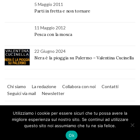
5 Maggio 2011
Parti in fretta e non tornare
11 Maggio 2012
Pesca con la mosca
22 Giugno 2024
Nera è la pioggia su Palermo – Valentina Cucinella
Chi siamo
La redazione
Collabora con noi
Contatti
Seguici via mail
Newsletter
Utilizziamo i cookie per essere sicuri che tu possa avere la
migliore esperienza sul nostro sito. Se continui ad utilizzare
questo sito noi assumiamo che tu ne sia felice.
MilanoNera
Ok