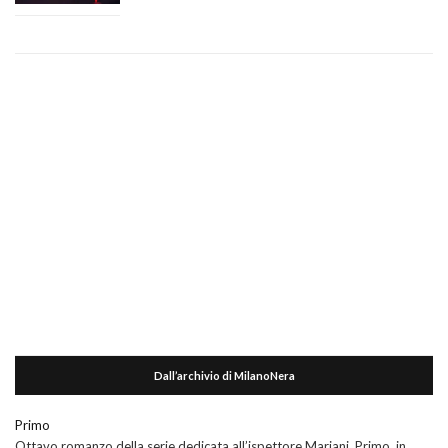
Dall’archivio di MilanoNera
Primo
Ottavo romanzo della serie dedicata all’ispettore Mariani, Primo, in