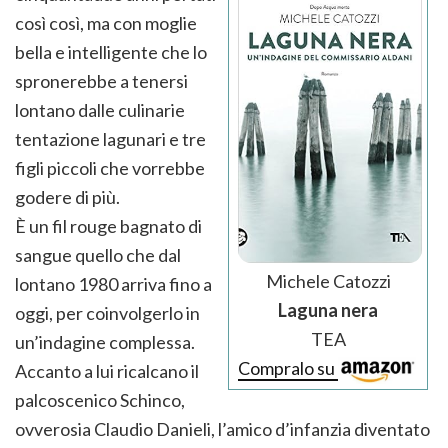
così così, ma con moglie
bella e intelligente che lo
spronerebbe a tenersi
lontano dalle culinarie
tentazione lagunari e tre
figli piccoli che vorrebbe
godere di più.
È un fil rouge bagnato di
sangue quello che dal
Michele Catozzi
lontano 1980 arriva fino a
Laguna nera
oggi, per coinvolgerlo in
TEA
un’indagine complessa.
Compralo su
Accanto a lui ricalcano il
palcoscenico Schinco,
ovverosia Claudio Danieli, l’amico d’infanzia diventato