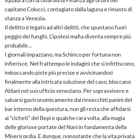
squadra con la Guardia di Finanza agli ordini del
capitano Colucci, contagiato dalla laguna e rimasto di
stanza a Venezia.
Il delitto è legato ad altri delitti, che spuntano fuori
peggio dei funghi. L’ipotesi mafia diventa sempre più
probabile…
I giornali impazzano, ma Schinco per fortuna non
infierisce. Nel frattempo le indagini che si infittiscono,
imboccando piste più precise e avvicinandosi
finalmente alla intricata soluzione del caso, bloccano
Aldani nel suo ufficio veneziano. Per sopravvivere e
salvarsi gastronomicamente dai rinsecchiti panini del
bar interno della questura, non gli resta che affidarsi
ai “cicheti” del Bepi e qualche rara volta, alla magia
delle gloriose portate del Nani in fondamenta della
Misericordia. E dunque, nonostante che la vita privata