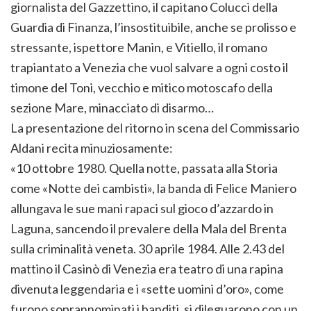
giornalista del Gazzettino, il capitano Colucci della
Guardia di Finanza, l’insostituibile, anche se prolisso e
stressante, ispettore Manin, e Vitiello, il romano
trapiantato a Venezia che vuol salvare a ogni costo il
timone del Toni, vecchio e mitico motoscafo della
sezione Mare, minacciato di disarmo…
La presentazione del ritorno in scena del Commissario
Aldani recita minuziosamente:
«10 ottobre 1980. Quella notte, passata alla Storia
come «Notte dei cambisti», la banda di Felice Maniero
allungava le sue mani rapaci sul gioco d’azzardo in
Laguna, sancendo il prevalere della Mala del Brenta
sulla criminalità veneta. 30 aprile 1984. Alle 2.43 del
mattino il Casinò di Venezia era teatro di una rapina
divenuta leggendaria e i «sette uomini d’oro», come
furono soprannominati i banditi, si dileguarono con un