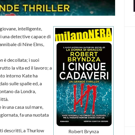
giovane, intelligente,
ei una detective capace di
annibale di Nine Elms,
n è decollata; i suoi
tto la vita ed il lavoro; a
eato intorno Kate ha
alo sulle spalle ed, a
 lontano da Londra,
ittà.
e in una casa sul mare,
 giornata, fa una nuotata
ti descritti, a Thurlow
Robert Brynza