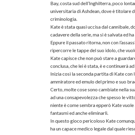
Bay, costa sud dell’Inghilterra, poco lont
universitaria di Ashdean, dove è titolare d
criminologia.
Kate è stata quasi uccisa dal cannibale, d
cadavere della serie, ma si è salvata ed ha 
Eppure il passato ritorna, non con l’assa
ripercorre le tappe del suo idolo, che vuole
Kate capisce che non può stare a guardare,
conclusa, che lei è stata, è e continuerà ad
Inizia così la seconda partita di Kate con l
ammiratore ed emulo del primo e suo bra
Certo, molte cose sono cambiate nella sua 
ad una consapevolezza che spesso le vitto
niente è come sembra epperò Kate vuole an
fantasmi ed anche eliminarli.
In questo gioco pericoloso Kate comunque 
ha un capace medico legale dal quale riesc