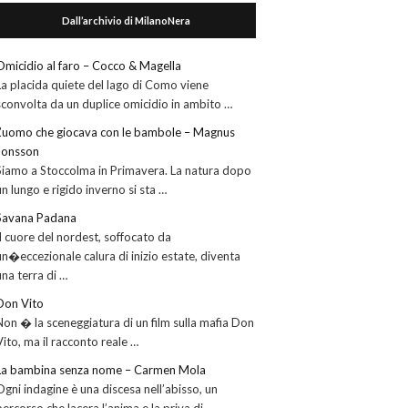
Dall’archivio di MilanoNera
Omicidio al faro – Cocco & Magella
La placida quiete del lago di Como viene
sconvolta da un duplice omicidio in ambito …
L’uomo che giocava con le bambole – Magnus
Jonsson
Siamo a Stoccolma in Primavera. La natura dopo
un lungo e rigido inverno si sta …
Savana Padana
Il cuore del nordest, soffocato da
un�eccezionale calura di inizio estate, diventa
una terra di …
Don Vito
Non � la sceneggiatura di un film sulla mafia Don
Vito, ma il racconto reale …
La bambina senza nome – Carmen Mola
Ogni indagine è una discesa nell’abisso, un