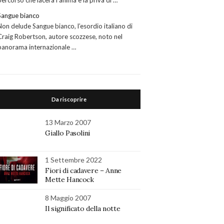
percorso che lacera l’anima e la priva di …
Sangue bianco
Non delude Sangue bianco, l’esordio italiano di
Craig Robertson, autore scozzese, noto nel
panorama internazionale …
Da riscoprire
13 Marzo 2007
Giallo Pasolini
1 Settembre 2022
Fiori di cadavere – Anne
Mette Hancock
8 Maggio 2007
Il significato della notte