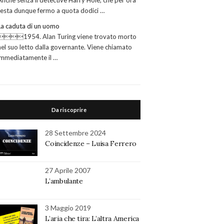
Anche senza il detective Harry Hole, che per ora
resta dunque fermo a quota dodici …
La caduta di un uomo
1954. Alan Turing viene trovato morto
nel suo letto dalla governante. Viene chiamato
immediatamente il …
Da riscoprire
28 Settembre 2024
Coincidenze – Luisa Ferrero
27 Aprile 2007
L’ambulante
3 Maggio 2019
L’aria che tira: L’altra America