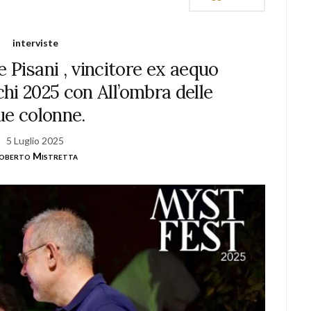
interviste
e Pisani , vincitore ex aequo
hi 2025 con All’ombra delle
ue colonne.
5 Luglio 2025
oberto Mistretta