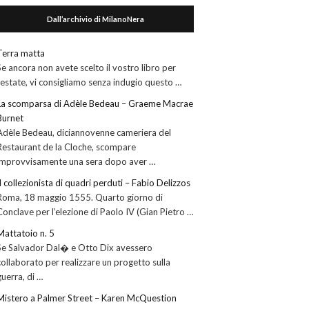
Dall’archivio di MilanoNera
Terra matta
Se ancora non avete scelto il vostro libro per
l’estate, vi consigliamo senza indugio questo …
La scomparsa di Adèle Bedeau – Graeme Macrae
Burnet
Adèle Bedeau, diciannovenne cameriera del
Restaurant de la Cloche, scompare
improvvisamente una sera dopo aver …
Il collezionista di quadri perduti – Fabio Delizzos
Roma, 18 maggio 1555. Quarto giorno di
Conclave per l’elezione di Paolo IV (Gian Pietro …
Mattatoio n. 5
Se Salvador Dal� e Otto Dix avessero
collaborato per realizzare un progetto sulla
guerra, di …
Mistero a Palmer Street – Karen McQuestion