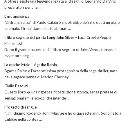
A Stresa esiste una leggenda legata ai disegni di Leonardo Da Vinci
preparatori per una …
L’ intransigenza
“L’intransigenza” di Paolo Calabrò si potrebbe definire quasi un giallo
anomalo. Ormai siamo infatti abituati …
Il libro segreto del pirata Long John Silver – Luca Crovi e Peppo
Bianchessi
Dopo il grande successo di Il libro segreto di Jules Verne, tornano le
avventure degli …
La quiche letale – Agatha Raisin
Agatha Raisin è l’azzecatissima protagonista della saga thriller, nata
dalla sagace penna di Marion Chesney, …
Giallo Pasolini
Questo libro � una rigorosa ricostruzione storica, senza pretese di
sensazionalismi e scoop, che intende …
Progetto di sangue
“…mi chiamo Roderick John Macrae e ho diciassette anni. Sono nato a
Culduie nella contea …