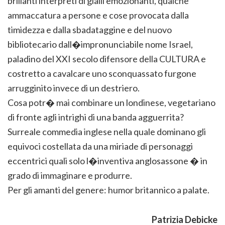
brillanti interpreti di gialli emozionanti, qualche
ammaccatura a persone e cose provocata dalla
timidezza e dalla sbadataggine e del nuovo
bibliotecario dall�impronunciabile nome Israel,
paladino del XXI secolo difensore della CULTURA e
costretto a cavalcare uno sconquassato furgone
arrugginito invece di un destriero.
Cosa potr� mai combinare un londinese, vegetariano
di fronte agli intrighi di una banda agguerrita?
Surreale commedia inglese nella quale dominano gli
equivoci costellata da una miriade di personaggi
eccentrici quali solo l�inventiva anglosassone � in
grado di immaginare e produrre.
Per gli amanti del genere: humor britannico a palate.
Patrizia Debicke