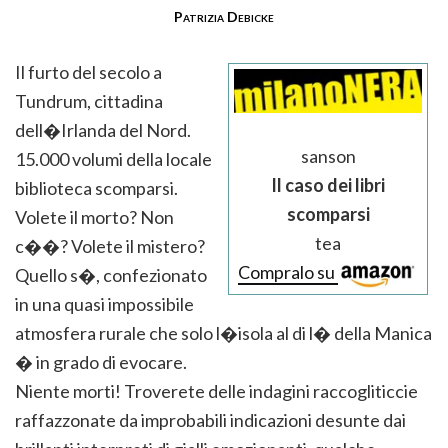
Patrizia Debicke
Il furto del secolo a
Tundrum, cittadina
dell�Irlanda del Nord.
sanson
15.000 volumi della locale
Il caso dei libri
biblioteca scomparsi.
scomparsi
Volete il morto? Non
tea
c��? Volete il mistero?
Compralo su
Quello s�, confezionato
in una quasi impossibile
atmosfera rurale che solo l�isola al di l� della Manica
� in grado di evocare.
Niente morti! Troverete delle indagini raccogliticcie
raffazzonate da improbabili indicazioni desunte dai