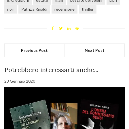
E/O edizioni
estate
gialli
L'estate dei veleni
Libri
noir
Patrizia Rinaldi
recensione
thriller
Previous Post
Next Post
Potrebbero interessarti anche...
23 Gennaio 2020