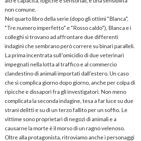
altre capacità, logiche e sensoriali, e una sensibilità
non comune.
Nel quarto libro della serie (dopo gli ottimi “Blanca”,
“Tre numero imperfetto” e “Rosso caldo”), Blanca e i
colleghi si trovano ad affrontare due differenti
indagini che sembrano però correre su binari paralleli.
La prima incentrata sull’omicidio di due veterinari
impegnati nella lotta al traffico e al commercio
clandestino di animali importati dall’estero. Un caso
che si complica giorno dopo giorno, anche per colpa di
ripicche e dissapori fra gli investigatori. Non meno
complicata la seconda indagine, tesa a far luce su due
strani delitti e su di un terzo fallito per un soffio. Le
vittime sono proprietari di negozi di animali e a
causarne la morte è il morso di un ragno velenoso.
Oltre alla protagonista, ritroviamo anche i personaggi