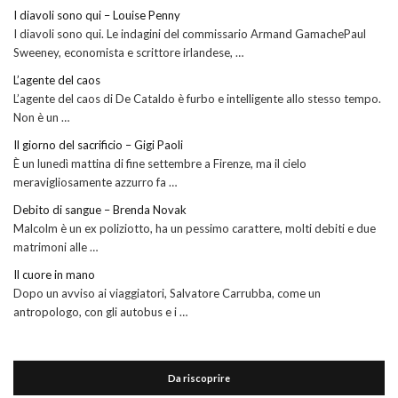
I diavoli sono qui – Louise Penny
I diavoli sono qui. Le indagini del commissario Armand GamachePaul
Sweeney, economista e scrittore irlandese, …
L’agente del caos
L’agente del caos di De Cataldo è furbo e intelligente allo stesso tempo.
Non è un …
Il giorno del sacrificio – Gigi Paoli
È un lunedì mattina di fine settembre a Firenze, ma il cielo
meravigliosamente azzurro fa …
Debito di sangue – Brenda Novak
Malcolm è un ex poliziotto, ha un pessimo carattere, molti debiti e due
matrimoni alle …
Il cuore in mano
Dopo un avviso ai viaggiatori, Salvatore Carrubba, come un
antropologo, con gli autobus e i …
Da riscoprire