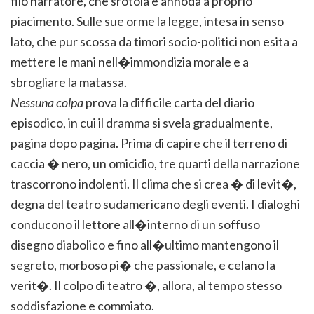
filo narratore, che srotola e annoda a proprio
piacimento. Sulle sue orme la legge, intesa in senso
lato, che pur scossa da timori socio-politici non esita a
mettere le mani nell�immondizia morale e a
sbrogliare la matassa.
Nessuna colpa
prova la difficile carta del diario
episodico, in cui il dramma si svela gradualmente,
pagina dopo pagina. Prima di capire che il terreno di
caccia � nero, un omicidio, tre quarti della narrazione
trascorrono indolenti. Il clima che si crea � di levit�,
degna del teatro sudamericano degli eventi. I dialoghi
conducono il lettore all�interno di un soffuso
disegno diabolico e fino all�ultimo mantengono il
segreto, morboso pi� che passionale, e celano la
verit�. Il colpo di teatro �, allora, al tempo stesso
soddisfazione e commiato.