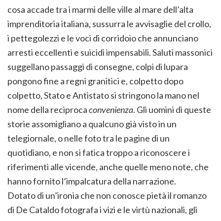
cosa accade tra i marmi delle ville al mare dell’alta
imprenditoria italiana, sussurra le avvisaglie del crollo,
i pettegolezzi e le voci di corridoio che annunciano
arresti eccellenti e suicidi impensabili. Saluti massonici
suggellano passaggi di consegne, colpi di lupara
pongono fine a regni granitici e, colpetto dopo
colpetto, Stato e Antistato si stringono la mano nel
nome della reciproca
convenienza
. Gli uomini di queste
storie assomigliano a qualcuno già visto in un
telegiornale, o nelle foto tra le pagine di un
quotidiano, e non si fatica troppo a riconoscere i
riferimenti alle vicende, anche quelle meno note, che
hanno fornito l’impalcatura della narrazione.
Dotato di un’ironia che non conosce pietà il romanzo
di De Cataldo fotografa i vizi e le virtù nazionali, gli