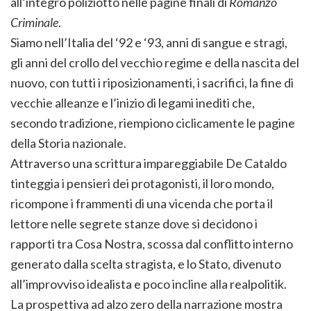
all’integro poliziotto nelle pagine finali di
Romanzo
Criminale
.
Siamo nell’Italia del ‘92 e ‘93, anni di sangue e stragi,
gli anni del crollo del vecchio regime e della nascita del
nuovo, con tutti i riposizionamenti, i sacrifici, la fine di
vecchie alleanze e l’inizio di legami inediti che,
secondo tradizione, riempiono ciclicamente le pagine
della Storia nazionale.
Attraverso una scrittura impareggiabile De Cataldo
tinteggia i pensieri dei protagonisti, il loro mondo,
ricompone i frammenti di una vicenda che porta il
lettore nelle segrete stanze dove si decidono i
rapporti tra Cosa Nostra, scossa dal conflitto interno
generato dalla scelta stragista, e lo Stato, divenuto
all’improvviso idealista e poco incline alla realpolitik.
La prospettiva ad alzo zero della narrazione mostra