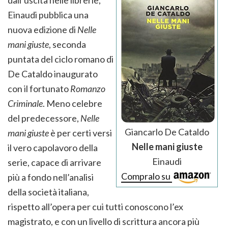
dall’uscita nelle librerie,
Einaudi pubblica una
nuova edizione di
Nelle
mani giuste
, seconda
puntata del ciclo romano di
De Cataldo inaugurato
con il fortunato
Romanzo
Criminale
. Meno celebre
del predecessore,
Nelle
Giancarlo De Cataldo
mani giuste
è per certi versi
Nelle mani giuste
il vero capolavoro della
Einaudi
serie, capace di arrivare
Compralo su
più a fondo nell’analisi
della società italiana,
rispetto all’opera per cui tutti conoscono l’ex
magistrato, e con un livello di scrittura ancora più