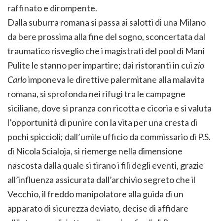
raffinato e dirompente.
Dalla suburra romana si passa ai salotti di una Milano
da bere prossima alla fine del sogno, sconcertata dal
traumatico risveglio che i magistrati del pool di Mani
Pulite le stanno per impartire; dai ristoranti in cui
zio
Carlo
imponeva le direttive palermitane alla malavita
romana, si sprofonda nei rifugi tra le campagne
siciliane, dove si pranza con ricotta e cicoria e si valuta
l’opportunità di punire con la vita per una cresta di
pochi spiccioli; dall’umile ufficio da commissario di P.S.
di Nicola Scialoja, si riemerge nella dimensione
nascosta dalla quale si tirano i fili degli eventi, grazie
all’influenza assicurata dall’archivio segreto che il
Vecchio, il freddo manipolatore alla guida di un
apparato di sicurezza deviato, decise di affidare