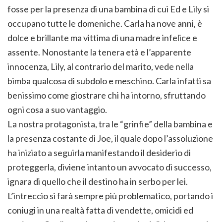
fosse per la presenza di una bambina di cui Ed e Lily si
occupano tutte le domeniche. Carla ha nove anni, è
dolce e brillante ma vittima di una madre infelice e
assente. Nonostante la tenera età e l’apparente
innocenza, Lily, al contrario del marito, vede nella
bimba qualcosa di subdolo e meschino. Carla infatti sa
benissimo come giostrare chi ha intorno, sfruttando
ogni cosa a suo vantaggio.
La nostra protagonista, tra le “grinfie” della bambina e
la presenza costante di Joe, il quale dopo l’assoluzione
ha iniziato a seguirla manifestando il desiderio di
proteggerla, diviene intanto un avvocato di successo,
ignara di quello che il destino ha in serbo per lei.
L’intreccio si farà sempre più problematico, portando i
coniugi in una realtà fatta di vendette, omicidi ed