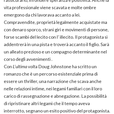
rassicurarlo, infondere speranza e positività. Anche la
vita professionale viene scavata e molte ombre
emergono da chi lavorava accanto a lei.
Compravendite, proprietà legalmente acquistate ma
con denaro sporco, strani giri e movimenti di persone,
forse scambi del lecito con l’ illecito. Il protagonista si
addentrerà in una pista e troverà accanto il figlio. Sarà
un alleato prezioso e un compagno determinante nel
corso degli avvenimenti .
Con
L’ultima volt
a Doug Johnstone ha scritto un
romanzo che è un percorso esistenziale prima di
essere un thriller, una narrazione che scava anche
nelle relazioni intime, nei legami familiari con il loro
carico di rassegnazione e abnegazione. La possibilità
di ripristinare altri legami che il tempo aveva
interrotto, segnano un esito positivo del protagonista.