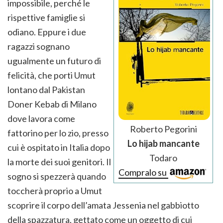
impossibile, perché le
rispettive famiglie si
odiano. Eppure i due
ragazzi sognano
ugualmente un futuro di
felicità, che porti Umut
lontano dal Pakistan
Doner Kebab di Milano
dove lavora come
Roberto Pegorini
fattorino per lo zio, presso
Lo hijab mancante
cui è ospitato in Italia dopo
Todaro
la morte dei suoi genitori. Il
Compralo su
sogno si spezzerà quando
toccherà proprio a Umut
scoprire il corpo dell’amata Jessenia nel gabbiotto
della spazzatura, gettato come un oggetto di cui