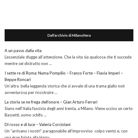
Dall’archivio di MilanoNera
A un passo dalla vita
L’essenziale sfugge all’attenzione. Che la vita sia qualcosa che ti succede
mentre sei distratto non …
I sette re di Roma: Numa Pompilio – Franco Forte – Flavia Imperi –
Beppe Roncari
Un’altra bella leggenda storica che si avvale di una trama giallo noir
avventurosa per ricostruire …
La storia se ne frega dell’onore – Gian Arturo Ferrari
Siano nell’Italia fascista degli anni trenta, a Milano. Viene ucciso un certo
Bassetti, uomo schifo …
Di rosso e di luce – Valeria Corciolani
Un “arrivano i nostri” paragonabile all’improvviso colpo vento e, con
una gran folata alla Harry …