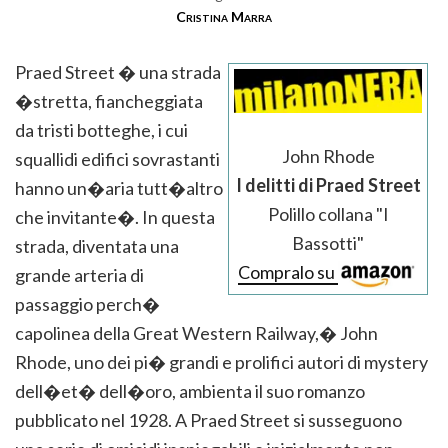
Cristina Marra
Praed Street � una strada
�stretta, fiancheggiata
da tristi botteghe, i cui
John Rhode
squallidi edifici sovrastanti
I delitti di Praed Street
hanno un�aria tutt�altro
Polillo collana "I
che invitante�. In questa
Bassotti"
strada, diventata una
Compralo su
grande arteria di
passaggio perch�
capolinea della Great Western Railway,� John
Rhode, uno dei pi� grandi e prolifici autori di mystery
dell�et� dell�oro, ambienta il suo romanzo
pubblicato nel 1928. A Praed Street si susseguono