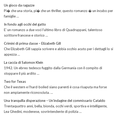
Un gioco da ragazze
Pi� che una storia, pi� che un thriller, questo romanzo � un incubo per
famiglie …
In fondo agli occhi del gatto
E’ un romanzo a due voci l’ultimo libro di Quadruppani, talentoso
scrittore francese e storico …
Crimini di prima classe – Elizabeth Gill
Che Elizabeth Gill sappia scrivere e abbia occhio acuto per i dettagli lo si
appezza …
La caccia di Salomon Klein
1942. Un ebreo tedesco fuggito dalla Germania con il compito di
stoppare il più ardito …
Two for Texas
Che il western e l’hard-boiled siano parenti è cosa risaputa ma forse
non ampiamente riconosciuta. …
Una tranquilla disperazione – Un’indagine del commissario Cataldo
Trentaquattro anni, bella, bionda, occhi verdi, sportiva e intelligente,
Lea Ghedini, modenese, sovrintendente di polizia …