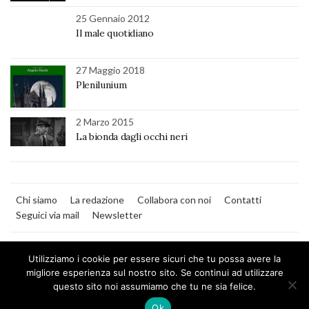
25 Gennaio 2012
Il male quotidiano
27 Maggio 2018
Plenilunium
2 Marzo 2015
La bionda dagli occhi neri
Chi siamo
La redazione
Collabora con noi
Contatti
Seguici via mail
Newsletter
Utilizziamo i cookie per essere sicuri che tu possa avere la
migliore esperienza sul nostro sito. Se continui ad utilizzare
questo sito noi assumiamo che tu ne sia felice.
MilanoNera
Ok