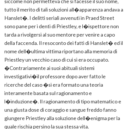
siccome non permetteva che si facesse il suo nome,
tutto il merito di tali soluzioni all�apparenza andava a
Hanslet�. I delitti seriali avvenuti in Praed Street
sono pane per i denti di Priestley, e l�ispettore non
tarda a rivolgersi al suo mentore per venire a capo
della faccenda. Il resoconto dei fatti di Hanslet� ed il
nome dell�ultima vittima riportano alla memoria di
Priestley un vecchio caso di cui si era occupato.
�Contrariamente ai suoi abituali sistemi
investigativi�il professore dopo aver fatto le
ricerche del caso �si era formato una teoria
interamente basata sul ragionamento e
l�induzione�. Il ragionamento di tipo matematico e
una giusta dose di coraggio e sangue freddo fanno
giungere Priestley alla soluzione dell�enigma per la
quale rischia persino la sua stessa vita.