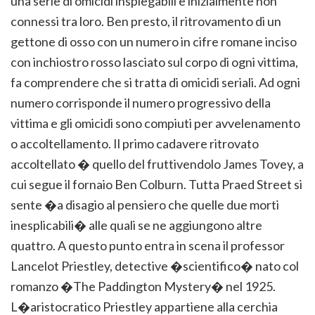
una serie di omicidi inspiegabili e inizialmente non
connessi tra loro. Ben presto, il ritrovamento di un
gettone di osso con un numero in cifre romane inciso
con inchiostro rosso lasciato sul corpo di ogni vittima,
fa comprendere che si tratta di omicidi seriali. Ad ogni
numero corrisponde il numero progressivo della
vittima e gli omicidi sono compiuti per avvelenamento
o accoltellamento. Il primo cadavere ritrovato
accoltellato � quello del fruttivendolo James Tovey, a
cui segue il fornaio Ben Colburn. Tutta Praed Street si
sente �a disagio al pensiero che quelle due morti
inesplicabili� alle quali se ne aggiungono altre
quattro. A questo punto entra in scena il professor
Lancelot Priestley, detective �scientifico� nato col
romanzo �The Paddington Mystery� nel 1925.
L�aristocratico Priestley appartiene alla cerchia