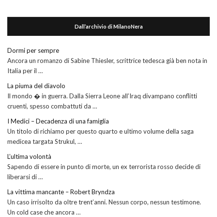
Dall’archivio di MilanoNera
Dormi per sempre
Ancora un romanzo di Sabine Thiesler, scrittrice tedesca già ben nota in
Italia per il …
La piuma del diavolo
Il mondo � in guerra. Dalla Sierra Leone all’Iraq divampano conflitti
cruenti, spesso combattuti da …
I Medici – Decadenza di una famiglia
Un titolo di richiamo per questo quarto e ultimo volume della saga
medicea targata Strukul, …
L’ultima volontà
Sapendo di essere in punto di morte, un ex terrorista rosso decide di
liberarsi di …
La vittima mancante – Robert Bryndza
Un caso irrisolto da oltre trent’anni. Nessun corpo, nessun testimone.
Un cold case che ancora …