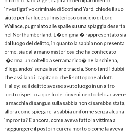
omicidio. Jack Aiger, capitano del dipartimento
investigativo criminale di Scotland Yard, chiede il suo
aiuto per far luce sul misterioso omicidio di Lord
Wallace, pugnalato alle spalle su una spiaggia deserta
nel Northumberland. L�enigma � rappresentato sia
dal luogo del delitto, in quanto la sabbia non presenta
orme, sia dalla mano misteriosa che ha conficcato
l�arma, un coltello a serramanico� nella schiena,
dileguandosi senza lasciare traccia. Sono tanti i dubbi
che assillano il capitano, che li sottopone al dott.
Hailey: se il delitto avesse avuto luogo in un altro
posto rispetto a quello del rinvenimento del cadavere
la macchia di sangue sulla sabbia non ci sarebbe stata,
allora come spiegare la sabbia uniforme senza alcuna
impronta? E ancora, come aveva fatto la vittima a
raggiungere il posto in cui era morto o come la aveva