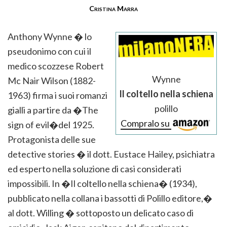
Cristina Marra
Anthony Wynne � lo
pseudonimo con cui il
medico scozzese Robert
Wynne
Mc Nair Wilson (1882-
Il coltello nella schiena
1963) firma i suoi romanzi
polillo
gialli a partire da �The
Compralo su
sign of evil�del 1925.
Protagonista delle sue
detective stories � il dott. Eustace Hailey, psichiatra
ed esperto nella soluzione di casi considerati
impossibili. In �Il coltello nella schiena� (1934),
pubblicato nella collana i bassotti di Polillo editore,�
al dott. Willing � sottoposto un delicato caso di