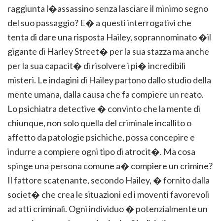
raggiunta l�assassino senza lasciare il minimo segno
del suo passaggio? E� a questi interrogativi che
tenta di dare una risposta Hailey, soprannominato �il
gigante di Harley Street� per la sua stazza ma anche
per la sua capacit� di risolvere i pi� incredibili
misteri. Le indagini di Hailey partono dallo studio della
mente umana, dalla causa che fa compiere un reato.
Lo psichiatra detective � convinto che la mente di
chiunque, non solo quella del criminale incallito o
affetto da patologie psichiche, possa concepire e
indurre a compiere ogni tipo di atrocit�. Ma cosa
spinge una persona comune a� compiere un crimine?
Il fattore scatenante, secondo Hailey, � fornito dalla
societ� che crea le situazioni ed i moventi favorevoli
ad atti criminali. Ogni individuo � potenzialmente un