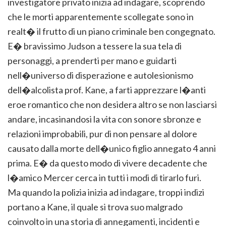
investigatore privato inizia ad indagare, scoprendo
che le morti apparentemente scollegate sono in
realt� il frutto di un piano criminale ben congegnato.
E� bravissimo Judson a tessere la sua tela di
personaggi, a prenderti per mano e guidarti
nell�universo di disperazione e autolesionismo
dell�alcolista prof. Kane, a farti apprezzare l�anti
eroe romantico che non desidera altro se non lasciarsi
andare, incasinandosi la vita con sonore sbronze e
relazioni improbabili, pur di non pensare al dolore
causato dalla morte dell�unico figlio annegato 4 anni
prima. E� da questo modo di vivere decadente che
l�amico Mercer cerca in tutti i modi di tirarlo furi.
Ma quando la polizia inizia ad indagare, troppi indizi
portano a Kane, il quale si trova suo malgrado
coinvolto in una storia di annegamenti, incidenti e