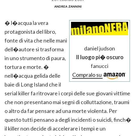
andrea zannini
� l�acqua la vera
protagonista del libro,
fonte di vita che nelle mani
daniel judson
dell�autore si trasforma
Il luogo pi� oscuro
in uno strumento di paura,
fanucci
tortura e morte. �
Compralo su
nell�acqua gelida delle
baie di Long Island che il
serial killer fa ritrovare i corpi delle sue giovani vittime
che non presentano mai segni di colluttazione, traumi
o altro da far pensare ad una morte violenta. Per
questo tutti pensano a degli incidenti o suicidi, finch�
il killer non decide di accelerare i tempi e un