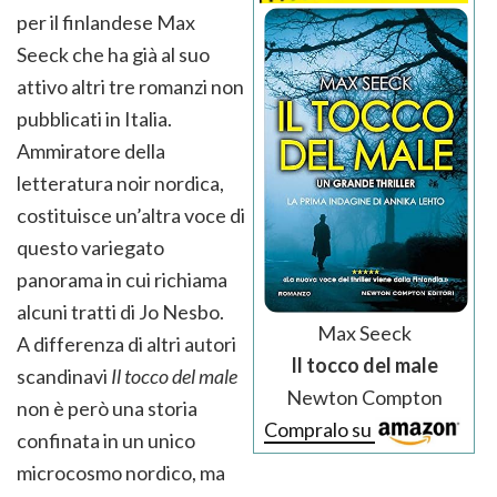
per il finlandese Max
Seeck che ha già al suo
attivo altri tre romanzi non
pubblicati in Italia.
Ammiratore della
letteratura noir nordica,
costituisce un’altra voce di
questo variegato
panorama in cui richiama
alcuni tratti di Jo Nesbo.
Max Seeck
A differenza di altri autori
Il tocco del male
scandinavi
Il tocco del male
Newton Compton
non è però una storia
Compralo su
confinata in un unico
microcosmo nordico, ma