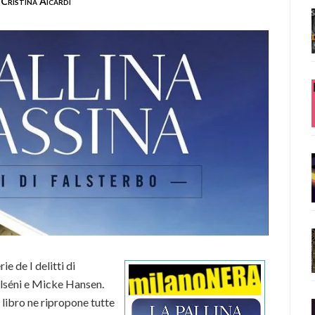
Cristina Aicardi
ie de I delitti di
Olséni e Micke Hansen.
o libro ne ripropone tutte