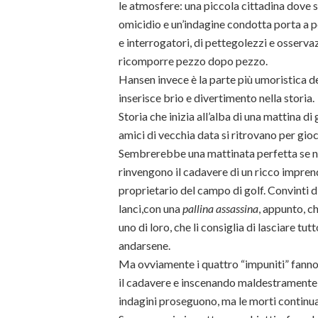
le atmosfere: una piccola cittadina dove s
omicidio e un’indagine condotta porta a po
e interrogatori, di pettegolezzi e osserva
ricomporre pezzo dopo pezzo.
Hansen invece è la parte più umoristica de
inserisce brio e divertimento nella storia.
Storia che inizia all’alba di una mattina 
amici di vecchia data si ritrovano per gioc
Sembrerebbe una mattinata perfetta se n
rinvengono il cadavere di un ricco impren
proprietario del campo di golf. Convinti di
lanci,con una
pallina assassina
, appunto, c
uno di loro, che li consiglia di lasciare tut
andarsene.
Ma ovviamente i quattro “impuniti” fanno 
il cadavere e inscenando maldestramente un
indagini proseguono, ma le morti contin