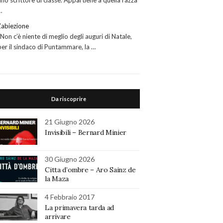
uno scrittore di classe. Appartiene a quella razza
…
L’abiezione
“Non c’è niente di meglio degli auguri di Natale,
per il sindaco di Puntammare, la …
Da riscoprire
21 Giugno 2026
Invisibili – Bernard Minier
30 Giugno 2026
Citta d’ombre – Aro Sainz de
la Maza
4 Febbraio 2017
La primavera tarda ad
arrivare