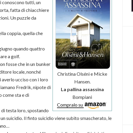
i conoscono tutti, un
rta, fatta di chiacchiere
zioni. Un puzzle da
lla coppia, quella che
di giugno quando quattro
are a golf.
on fosse che in un bunker
ditore locale, nonché
Christina Olséni e Micke
 averlo ucciso con i loro
Hansen.
hiamano Fredrik, nipote di
La pallina assassina
to come sta e di
Bompiani
Compralo su
di testa loro, spostando
 suicidio. Il finto suicidio viene subito smascherato, le
uano…