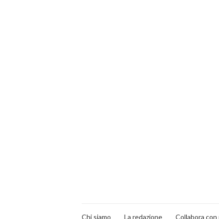
Chi siamo
La redazione
Collabora con 