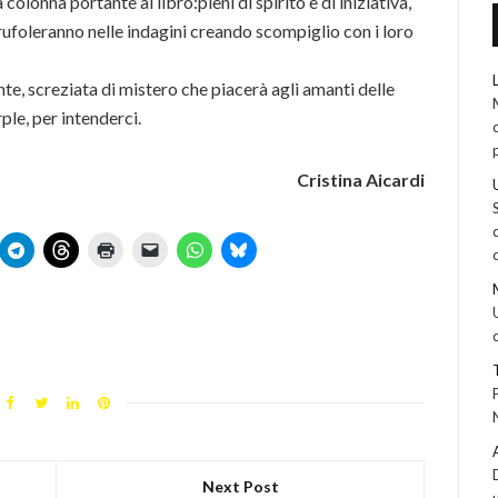
colonna portante al libro:pieni di spirito e di iniziativa,
trufoleranno nelle indagini creando scompiglio con i loro
e, screziata di mistero che piacerà agli amanti delle
ple, per intenderci.
Cristina Aicardi
Next Post