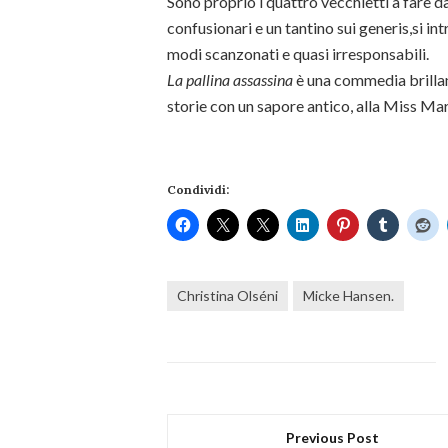
Sono proprio i quattro vecchietti a fare da 
confusionari e un tantino sui generis,si in
modi scanzonati e quasi irresponsabili.
La pallina assassina
è una commedia brillant
storie con un sapore antico, alla Miss Mar
Condividi:
Christina Olséni
Micke Hansen.
Previous Post