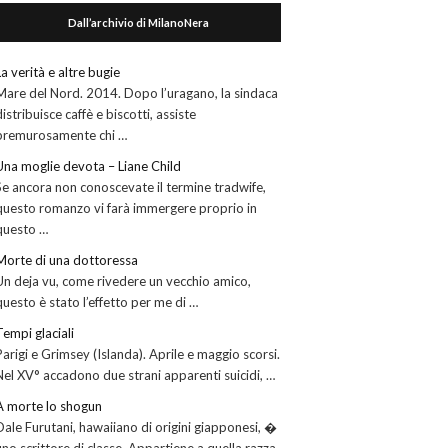
Dall’archivio di MilanoNera
La verità e altre bugie
Mare del Nord. 2014. Dopo l’uragano, la sindaca
distribuisce caffè e biscotti, assiste
premurosamente chi …
Una moglie devota – Liane Child
Se ancora non conoscevate il termine tradwife,
questo romanzo vi farà immergere proprio in
questo …
Morte di una dottoressa
Un deja vu, come rivedere un vecchio amico,
questo è stato l’effetto per me di …
Tempi glaciali
Parigi e Grimsey (Islanda). Aprile e maggio scorsi.
Nel XV° accadono due strani apparenti suicidi, …
A morte lo shogun
Dale Furutani, hawaiiano di origini giapponesi, �