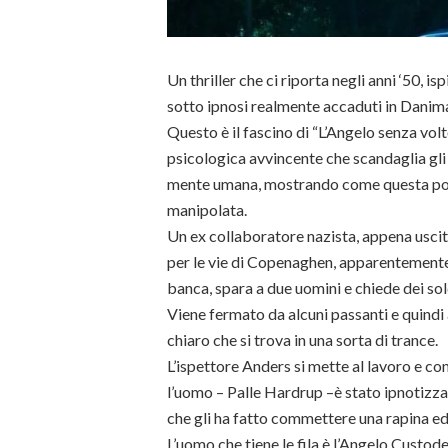
Un thriller che ci riporta negli anni ‘50, is
sotto ipnosi realmente accaduti in Danim
Questo è il fascino di “L’Angelo senza volt
psicologica avvincente che scandaglia gli 
mente umana, mostrando come questa pos
manipolata.
Un ex collaboratore nazista, appena uscit
per le vie di Copenaghen, apparentemente
banca, spara a due uomini e chiede dei sol
Viene fermato da alcuni passanti e quindi
chiaro che si trova in una sorta di trance.
L’ispettore Anders si mette al lavoro e c
l’uomo – Palle Hardrup –è stato ipnotizza
che gli ha fatto commettere una rapina ed
L’uomo che tiene le fila è l’Angelo Custode