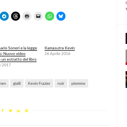
ario Soneri e la legge
Kamasutra Kevin
o. Nuovo video
26 Aprile 2016
 un estratto del libro
o 2017
nen
gialli
Kevin Frazier
noir
piemme