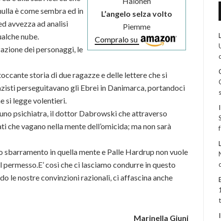
Halonen
i nulla è come sembra ed in
L’angelo selza volto
ed avvezza ad analisi
Piemme
ualche nube.
Compralo su
zazione dei personaggi, le
 toccante storia di due ragazze e delle lettere che si
azisti perseguitavano gli Ebrei in Danimarca, portandoci
e si legge volentieri.
e uno psichiatra, il dottor Dabrowski che attraverso
alati che vagano nella mente dell’omicida; ma non sarà
 sbarramento in quella mente e Palle Hardrup non vuole
il permesso.E’ così che ci lasciamo condurre in questo
do le nostre convinzioni razionali, ci affascina anche
Marinella Giuni