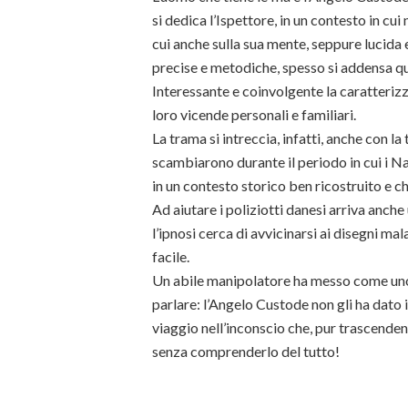
si dedica l’Ispettore, in un contesto in cu
cui anche sulla sua mente, seppure lucida 
precise e metodiche, spesso si addensa q
Interessante e coinvolgente la caratteriz
loro vicende personali e familiari.
La trama si intreccia, infatti, anche con la
scambiarono durante il periodo in cui i N
in un contesto storico ben ricostruito e ch
Ad aiutare i poliziotti danesi arriva anch
l’ipnosi cerca di avvicinarsi ai disegni m
facile.
Un abile manipolatore ha messo come uno
parlare: l’Angelo Custode non gli ha dato 
viaggio nell’inconscio che, pur trascenden
senza comprenderlo del tutto!