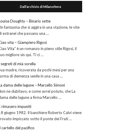
Dall’archivio di MilanoNera
Louise Doughty – Binario sette
Un fantasma che si aggira in una stazione, le vite
di estranei che passano una …
Ciao vita – Giampiero Rigosi
Ciao Vita” è un romanzo in pieno stile Rigosi, il
suo migliore sin qui. Ti ci …
I segreti di mia sorella
Sua madre, ricoverata da pochi mesi per una
forma di demenza senile in una casa …
La dama delle lagune – Marcello Simoni
Non ne dubitavo, e come avrei potuto, che La
dama delle lagune a firma Marcello …
E rimasero impuniti
18 giugno 1982. Il banchiere Roberto Calvi viene
trovato impiccato sotto il ponte dei Frati …
Il cartello del pacifico