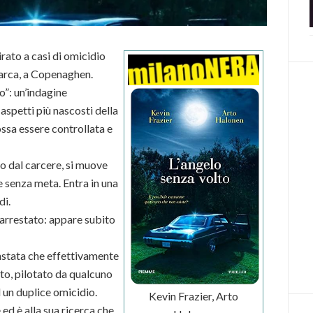
pirato a casi di omicidio
arca, a Copenaghen.
o”: un’indagine
aspetti più nascosti della
sa essere controllata e
o dal carcere, si muove
 senza meta. Entra in una
di.
 arrestato: appare subito
onstata che effettivamente
to, pilotato da qualcuno
 un duplice omicidio.
Kevin Frazier, Arto
 ed è alla sua ricerca che