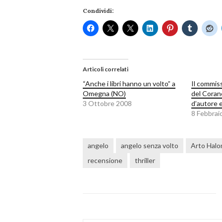
Condividi:
Articoli correlati
“Anche i libri hanno un volto” a
Il commiss
Omegna (NO)
del Coran
3 Ottobre 2008
d’autore e
8 Febbrai
angelo
angelo senza volto
Arto Halo
recensione
thriller