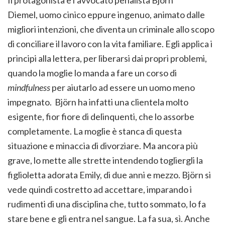
Il protagonista è l’avvocato penalista Björn
Diemel, uomo cinico eppure ingenuo, animato dalle
migliori intenzioni, che diventa un criminale allo scopo
di conciliare il lavoro con la vita familiare. Egli applica i
principi alla lettera, per liberarsi dai propri problemi,
quando la moglie lo manda a fare un corso di
mindfulness
per aiutarlo ad essere un uomo meno
impegnato. Björn ha infatti una clientela molto
esigente, fior fiore di delinquenti, che lo assorbe
completamente. La moglie è stanca di questa
situazione e minaccia di divorziare. Ma ancora più
grave, lo mette alle strette intendendo togliergli la
figlioletta adorata Emily, di due anni e mezzo. Björn si
vede quindi costretto ad accettare, imparando i
rudimenti di una disciplina che, tutto sommato, lo fa
stare bene e gli entra nel sangue. La fa sua, sì. Anche