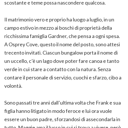
scostante e teme possa nascondere qualcosa.
Il matrimonio vero e proprio ha luogo a luglio, in un
campo estivo in mezzo ai boschi di proprietà della
ricchissima famiglia Gardner, che pensa a ogni spesa.
A Osprey Cove, questo il nome del posto, sono attesi
trecento invitati. Ciascun bungalow porta il nome di
un uccello, c’è un lago dove poter fare canoa e tanto
verde in cui stare a contatto con la natura. Senza
contare il personale di servizio, cuochi e sfarzo, cibo a
volontà.
Sono passati tre anni dall’ultima volta che Frank e sua
figlia hanno litigato in modo feroce e lui ora vuole
essere un buon padre, sforzandosi di assecondarla in
tutto. Maggie ama il lusso in cui si trova a vivere, però