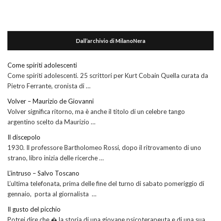
Dall’archivio di MilanoNera
Come spiriti adolescenti
Come spiriti adolescenti. 25 scrittori per Kurt Cobain Quella curata da
Pietro Ferrante, cronista di …
Volver – Maurizio de Giovanni
Volver significa ritorno, ma è anche il titolo di un celebre tango
argentino scelto da Maurizio …
Il discepolo
1930. Il professore Bartholomeo Rossi, dopo il ritrovamento di uno
strano, libro inizia delle ricerche …
L’intruso – Salvo Toscano
L’ultima telefonata, prima delle fine del turno di sabato pomeriggio di
gennaio, porta al giornalista …
Il gusto del picchio
Potrei dire che � la storia di una giovane psicoterapeuta e di una sua