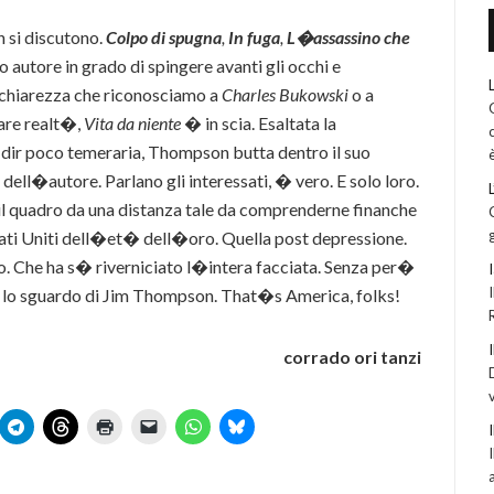
n si discutono.
Colpo di spugna
,
In fuga
,
L�assassino che
autore in grado di spingere avanti gli occhi e
a chiarezza che riconosciamo a
Charles Bukowski
o a
are realt�,
Vita da niente
� in scia. Esaltata la
a dir poco temeraria, Thompson butta dentro il suo
è
dell�autore. Parlano gli interessati, � vero. E solo loro.
l quadro da una distanza tale da comprenderne finanche
 Stati Uniti dell�et� dell�oro. Quella post depressione.
rlo. Che ha s� riverniciato l�intera facciata. Senza per�
co lo sguardo di Jim Thompson. That�s America, folks!
corrado ori tanzi