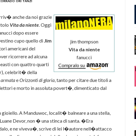
corrado ori tanzi
rriv� anche da noi grazie
itolo
Vita da niente
. Oggi
 Fanucci dopo essere
estino cupo quello di
Jim
jim thompson
ttori americani del
Vita da niente
ver ricorrere ad alcuna
fanucci
neasti con quattro quarti
Compralo su
), celebrit� della
o armata
e
Orizzonti di gloria
, tanto per citare due titoli a
 lettori e morto in assoluta povert�, dimenticato dal
n gioiello. A Manduwoc, localit� balneare a una stella,
, Luane Devor, non � una stinca di santa. �Era
alo, e ne viveva�, scrive di lei l�autore nell�attacco