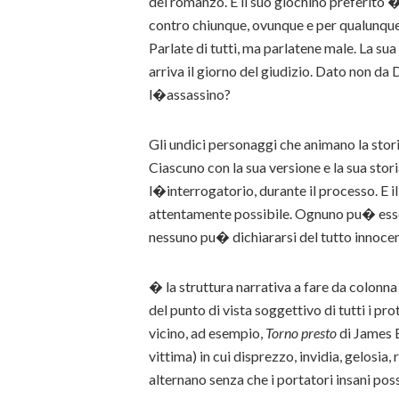
del romanzo. E il suo giochino preferito �
contro chiunque, ovunque e per qualunque
Parlate di tutti, ma parlatene male. La su
arriva il giorno del giudizio. Dato non da 
l�assassino?
Gli undici personaggi che animano la stor
Ciascuno con la sua versione e la sua sto
l�interrogatorio, durante il processo. E i
attentamente possibile. Ognuno pu� esse
nessuno pu� dichiararsi del tutto innocen
� la struttura narrativa a fare da colon
del punto di vista soggettivo di tutti i p
vicino, ad esempio,
Torno presto
di James 
vittima) in cui disprezzo, invidia, gelosia
alternano senza che i portatori insani pos