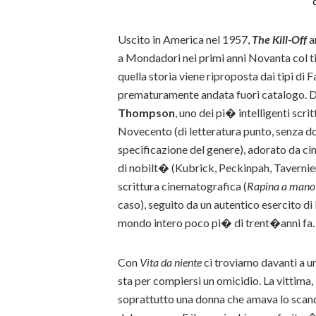
Uscito in America nel 1957,
The Kill-Off
a
a Mondadori nei primi anni Novanta col t
quella storia viene riproposta dai tipi di
prematuramente andata fuori catalogo. D
Thompson
, uno dei pi� intelligenti scri
Novecento (di letteratura punto, senza do
specificazione del genere), adorato da ci
di nobilt� (Kubrick, Peckinpah, Tavernier
scrittura cinematografica (
Rapina a man
caso), seguito da un autentico esercito di
mondo intero poco pi� di trent�anni fa.
Con
Vita da niente
ci troviamo davanti a u
sta per compiersi un omicidio. La vittima
soprattutto una donna che amava lo scand