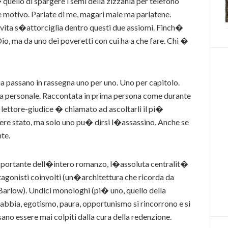
 quello di spargere i semi della zizzania per telefono
 motivo. Parlate di me, magari male ma parlatene.
a vita s�attorciglia dentro questi due assiomi. Finch�
Dio, ma da uno dei poveretti con cui ha a che fare. Chi �
ia passano in rassegna uno per uno. Uno per capitolo.
ria personale. Raccontata in prima persona come durante
l lettore-giudice � chiamato ad ascoltarli il pi�
re stato, ma solo uno pu� dirsi l�assassino. Anche se
te.
na portante dell�intero romanzo, l�assoluta centralit�
rotagonisti coinvolti (un�architettura che ricorda da
Barlow). Undici monologhi (pi� uno, quello della
, rabbia, egotismo, paura, opportunismo si rincorrono e si
sano essere mai colpiti dalla cura della redenzione.