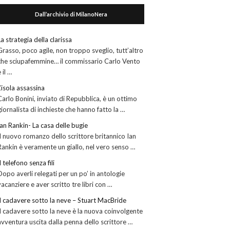
Dall’archivio di MilanoNera
La strategia della clarissa
Grasso, poco agile, non troppo sveglio, tutt’altro
che sciupafemmine… il commissario Carlo Vento
 il …
L’isola assassina
Carlo Bonini, inviato di Repubblica, è un ottimo
giornalista di inchieste che hanno fatto la …
Ian Rankin- La casa delle bugie
Il nuovo romanzo dello scrittore britannico Ian
Rankin è veramente un giallo, nel vero senso …
Il telefono senza fili
Dopo averli relegati per un po’ in antologie
vacanziere e aver scritto tre libri con …
Il cadavere sotto la neve – Stuart MacBride
Il cadavere sotto la neve è la nuova coinvolgente
avventura uscita dalla penna dello scrittore …