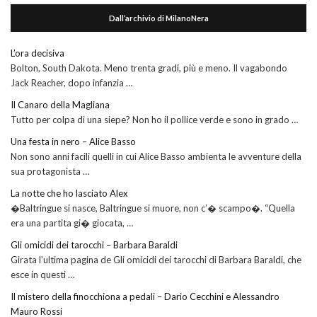
Dall’archivio di MilanoNera
L’ora decisiva
Bolton, South Dakota. Meno trenta gradi, più e meno. Il vagabondo
Jack Reacher, dopo infanzia …
Il Canaro della Magliana
Tutto per colpa di una siepe? Non ho il pollice verde e sono in grado …
Una festa in nero – Alice Basso
Non sono anni facili quelli in cui Alice Basso ambienta le avventure della
sua protagonista …
La notte che ho lasciato Alex
�Baltringue si nasce, Baltringue si muore, non c’� scampo�. “Quella
era una partita gi� giocata, …
Gli omicidi dei tarocchi – Barbara Baraldi
Girata l’ultima pagina de Gli omicidi dei tarocchi di Barbara Baraldi, che
esce in questi …
Il mistero della finocchiona a pedali – Dario Cecchini e Alessandro
Mauro Rossi