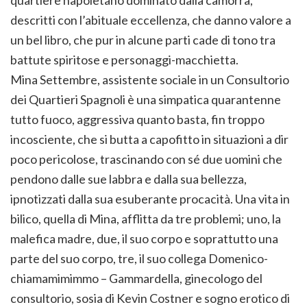
quartiere napoletano dominato dalla camorra,
descritti con l’abituale eccellenza, che danno valore a
un bel libro, che pur in alcune parti cade di tono tra
battute spiritose e personaggi-macchietta.
Mina Settembre, assistente sociale in un Consultorio
dei Quartieri Spagnoli è una simpatica quarantenne
tutto fuoco, aggressiva quanto basta, fin troppo
incosciente, che si butta a capofitto in situazioni a dir
poco pericolose, trascinando con sé due uomini che
pendono dalle sue labbra e dalla sua bellezza,
ipnotizzati dalla sua esuberante procacità. Una vita in
bilico, quella di Mina, afflitta da tre problemi; uno, la
malefica madre, due, il suo corpo e soprattutto una
parte del suo corpo, tre, il suo collega Domenico-
chiamamimimmo – Gammardella, ginecologo del
consultorio, sosia di Kevin Costner e sogno erotico di