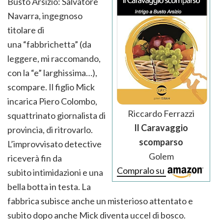
Busto Arsizio: Salvatore
Navarra, ingegnoso
titolare di
una “fabbrichetta” (da
leggere, mi raccomando,
con la “e” larghissima…),
scompare. Il figlio Mick
incarica Piero Colombo,
Riccardo Ferrazzi
squattrinato giornalista di
Il Caravaggio
provincia, di ritrovarlo.
scomparso
L’improvvisato detective
Golem
riceverà fin da
Compralo su
subito intimidazioni e una
bella botta in testa. La
fabbrica subisce anche un misterioso attentato e
subito dopo anche Mick diventa uccel di bosco.