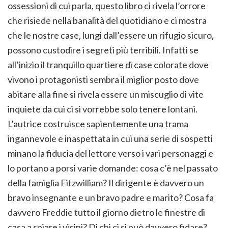
ossessioni di cui parla, questo libro ci rivela l’orrore
che risiede nella banalità del quotidiano e ci mostra
che le nostre case, lungi dall’essere un rifugio sicuro,
possono custodire i segreti più terribili. Infatti se
all’inizio il tranquillo quartiere di case colorate dove
vivono i protagonisti sembra il miglior posto dove
abitare alla fine si rivela essere un miscuglio di vite
inquiete da cui ci si vorrebbe solo tenere lontani.
L’autrice costruisce sapientemente una trama
ingannevole e inaspettata in cui una serie di sospetti
minano la fiducia del lettore verso i vari personaggi e
lo portano a porsi varie domande: cosa c’è nel passato
della famiglia Fitzwilliam? Il dirigente è davvero un
bravo insegnante e un bravo padre e marito? Cosa fa
davvero Freddie tutto il giorno dietro le finestre di
casa a spiare i vicini? Di chi ci si può davvero fidare?