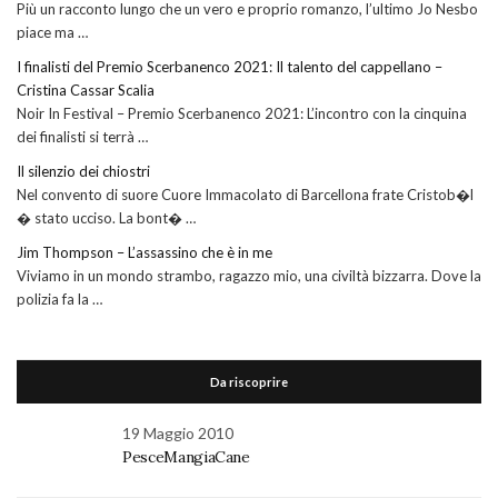
Più un racconto lungo che un vero e proprio romanzo, l’ultimo Jo Nesbo
piace ma …
I finalisti del Premio Scerbanenco 2021: Il talento del cappellano –
Cristina Cassar Scalia
Noir In Festival – Premio Scerbanenco 2021: L’incontro con la cinquina
dei finalisti si terrà …
Il silenzio dei chiostri
Nel convento di suore Cuore Immacolato di Barcellona frate Cristob�l
� stato ucciso. La bont� …
Jim Thompson – L’assassino che è in me
Viviamo in un mondo strambo, ragazzo mio, una civiltà bizzarra. Dove la
polizia fa la …
Da riscoprire
19 Maggio 2010
PesceMangiaCane