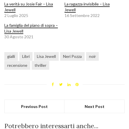
La verità su Josie Fair – Lisa
La ragazza invisibile – Lisa
Jewell
Jewell
2 Luglio 2025
16 Settembre 2022
La famiglia del piano di sopra –
Lisa Jewell
30 Agosto 2021
gialli
Libri
Lisa Jewell
Neri Pozza
noir
recensione
thriller
Previous Post
Next Post
Potrebbero interessarti anche...