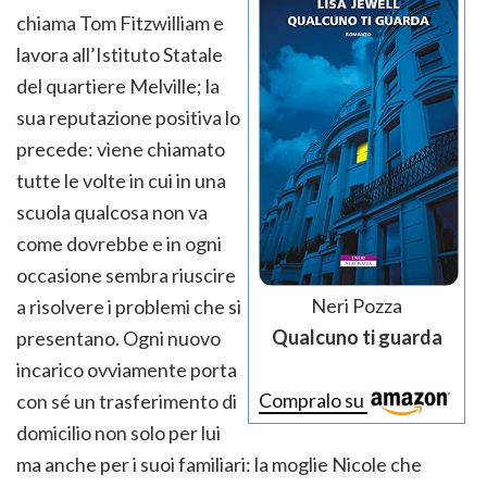
chiama Tom Fitzwilliam e
lavora all’Istituto Statale
del quartiere Melville; la
sua reputazione positiva lo
precede: viene chiamato
tutte le volte in cui in una
scuola qualcosa non va
come dovrebbe e in ogni
occasione sembra riuscire
Neri Pozza
a risolvere i problemi che si
Qualcuno ti guarda
presentano. Ogni nuovo
incarico ovviamente porta
Compralo su
con sé un trasferimento di
domicilio non solo per lui
ma anche per i suoi familiari: la moglie Nicole che